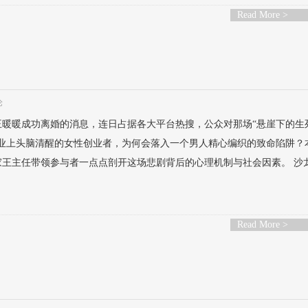
Read More >
论
王暖暖成功离婚的消息，连日占据各大平台热搜，公众对那场“悬崖下的生
事业上头脑清醒的女性创业者，为何会落入一个男人精心编织的致命陷阱？
家王主任带领参与者一点点剖开这场悲剧背后的心理机制与社会因素。 沙
Read More >