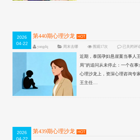
第440期心理沙龙
HOT
2026
04-22
yangdq
周末去哪
围观17次
已关闭评
近期，泰国孕妇悬崖案当事人
局”的追问从未停止：一个在
心理沙龙上，资深心理咨询专
王主任....
第439期心理沙龙
HOT
2026
04-22