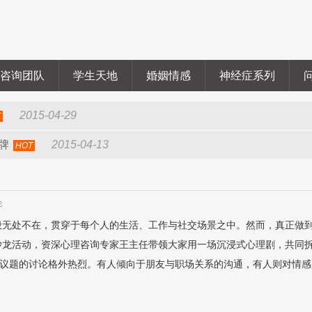
咨询团队
学生天地
婚姻情感
神经症系列
2015-04-29
T
牌
2015-04-13
HOT
论
般无处不在，贯穿于每个人的生活、工作与社交场景之中。然而，真正做
沙龙活动，资深心理咨询专家王主任带领大家用一场沉浸式心理剧，共同拆
心议题的讨论格外热烈。有人倾向于朋友与职场关系的沟通，有人则对情