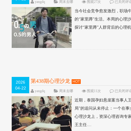
yangdq
周末去哪
围观27次
已关闭评
当今社会竞争愈发激烈，职场中
的“家里蹲”生活。本周的心理
探讨“家里蹲”人群背后的心理机制
第438期心理沙龙
HOT
2026
04-22
yangdq
周末去哪
围观11次
已关闭评
近期，泰国孕妇悬崖案当事人
局”的追问从未停止：一个在
心理沙龙上，资深心理咨询专
王主任....