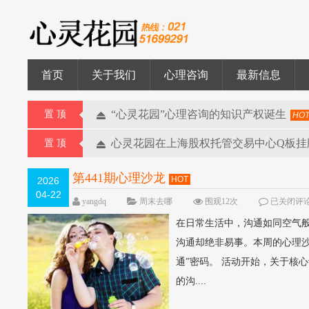
首页
关于我们
心理咨询
最新信息
“心灵花园”心理咨询的知识产权诞生
置 顶
HO
心灵花园在上海股权托管交易中心Q板挂
置 顶
第441期心理沙龙
HOT
2026
04-22
yangdq
周末去哪
围观12次
已关闭评
在日常生活中，沟通如同空气
沟通却绝非易事。本周的心理
通”密码。 活动开始，关于核
的沟....