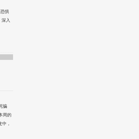
交恐惧
，深入
死骗
本周的
龙中，