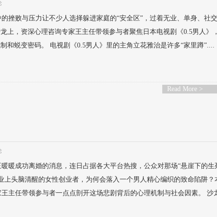
论
的挫败与压力让不少人选择躲进家庭的“安全区”，过着无业、单身、社
沙龙上，资深心理咨询专家王主任带领参与者聚焦日本电视剧《0.5男人》
和蜕变密码。 电视剧《0.5男人》里的主角立花雅治是许多“家里蹲”....
Read More >
论
王暖暖成功离婚的消息，连日占据各大平台热搜，公众对那场“悬崖下的生
事业上头脑清醒的女性创业者，为何会落入一个男人精心编织的致命陷阱？
家王主任带领参与者一点点剖开这场悲剧背后的心理机制与社会因素。 沙