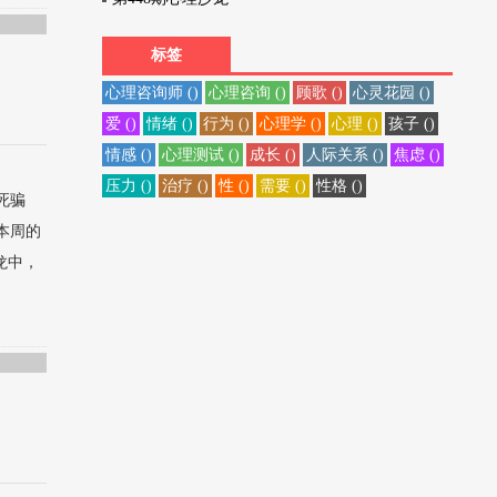
标签
心理咨询师 ()
心理咨询 ()
顾歌 ()
心灵花园 ()
爱 ()
情绪 ()
行为 ()
心理学 ()
心理 ()
孩子 ()
情感 ()
心理测试 ()
成长 ()
人际关系 ()
焦虑 ()
压力 ()
治疗 ()
性 ()
需要 ()
性格 ()
死骗
本周的
龙中，