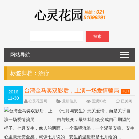
搜索
网站导航
标签归档：
治疗
台湾金马奖双影后，上演一场爱情骗局
HOT
2016
11-30
心灵花园网
最新信息
围观93次
已关闭
评论
《七月与安生》无关爱情，而是关乎自
由与蜕变，最终我们会变成自己期望的
样子。七月安生，像人的两面，一个渴望流浪，一个渴望安稳。安生
心里毫无安全感，就像七月说的，安生的温暖都是七月给的…