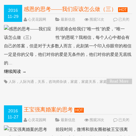
治愈
，
治疗
，
潮阅读书会
，
爱
，
爱心
，
爱心会
，
理障碍
，
社会关系
，
精神分
析
，
职场
，
自我
，
自我实现
，
行为
，
行为治疗
，
被尊重
，
解释
，
认知
，
认知行
感恩的思考――我们应该怎么做（三）
HOT
2016
为
，
认知行为治疗
，
读书会
，
顾歌
，
顾歌读书
，
领导
，
领导力
，
马斯洛
，
马斯
11-29
洛需求层次
心灵花园网
最新信息
围观51次
已关闭
评论
到底谁会给我们“唯一性”的爱，“唯一
性”的恩呢？我相信，每个人心中都会有
自己的答案，但是对于大多数人而言，此刻第一个印入你眼帘的相信
一定是你的父母，他们对你的爱是无条件的，他们对你的爱是无底线
的…
继续阅读
→
Read More
人际
，
人际沟通
，
关系
，
咨询师杂谈
，
家庭
，
家庭关系
，
家庭关系治疗
，
家
>
庭矛盾
，
心灵花园
，
心理
，
心理咨询
，
思考
，
性
，
感受
，
感恩
，
沟通
，
治疗
，
爱
，
父母
，
表达
，
需要
，
顾歌
王宝强离婚案的思考
HOT
2016
11-27
心灵花园网
最新信息
围观28次
已关闭
评论
前段时间，微博和朋友圈都被王宝强离