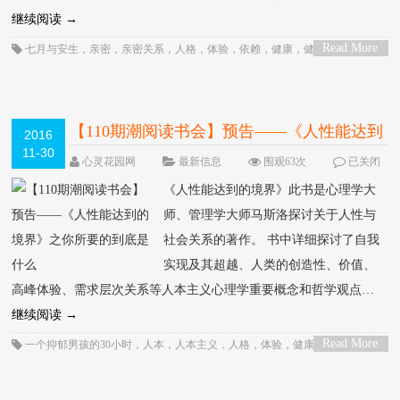
继续阅读
→
Read More
七月与安生
，
亲密
，
亲密关系
，
人格
，
体验
，
依赖
，
健康
，
健康成长
，
关
>
系
，
分离
，
创造性
，
利益关系
，
动机
，
压力
，
压抑
，
发展
，
因人而异
，
孤独
，
孩子
，
安全感
，
家庭
，
对孩子的爱
，
尊重
，
幸福
，
心潮快讯
，
心理
，
心理学
，
心理学家
，
心理治疗
，
心理疾病
，
心里
，
性
，
感受
，
成功
，
成长
，
治疗
，
爱
，
爱情
，
爱的能力
，
父母
，
自卑
，
自卑与补偿
，
自卑情结
，
自卑感
，
自我
，
自我
认知
，
自由
，
行为
，
解释
，
认知
，
身心健康
，
运作
，
选择
，
阿德勒
，
需要
，
顾
【110期潮阅读书会】预告――《人性能达到
2016
歌经典
11-30
的境界》之你所要的到底是什么
HOT
心灵花园网
最新信息
围观63次
已关闭
评论
《人性能达到的境界》此书是心理学大
师、管理学大师马斯洛探讨关于人性与
社会关系的著作。 书中详细探讨了自我
实现及其超越、人类的创造性、价值、
高峰体验、需求层次关系等人本主义心理学重要概念和哲学观点…
继续阅读
→
Read More
一个抑郁男孩的30小时
，
人本
，
人本主义
，
人格
，
体验
，
健康
，
催眠
，
公
>
益
，
关系
，
分享
，
创造性
，
发展
，
员工帮助计划
，
外服心理援助中
，
尊重
，
希
望
，
影响力
，
心潮快讯
，
心灵花园
，
心理
，
心理咨询
，
心理学
，
心理学家
，
心
理学理论
，
心理治疗
，
心理障碍
，
思维方式
，
思考
，
性
，
性格
，
抑郁
，
教育
，