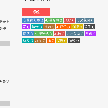
标签
心理咨询师 ()
心理咨询 ()
顾歌 ()
心灵花园 ()
书会上
爱 ()
情绪 ()
行为 ()
心理学 ()
心理 ()
孩子 ()
分享…
情感 ()
心理测试 ()
成长 ()
人际关系 ()
焦虑 ()
压力 ()
治疗 ()
性 ()
需要 ()
性格 ()
育
，
今天我