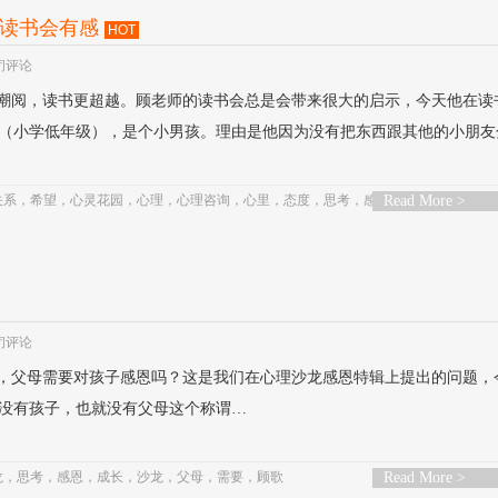
读书会有感
HOT
闭评论
潮阅，读书更超越。顾老师的读书会总是会带来很大的启示，今天他在读
（小学低年级），是个小男孩。理由是他因为没有把东西跟其他的小朋友
关系
，
希望
，
心灵花园
，
心理
，
心理咨询
，
心里
，
态度
，
思考
，
感受
Read More >
，
成长
，
接受
，
教
闭评论
，父母需要对孩子感恩吗？这是我们在心理沙龙感恩特辑上提出的问题，
没有孩子，也就没有父母这个称谓…
龙
，
思考
，
感恩
，
成长
，
沙龙
，
父母
，
需要
，
顾歌
Read More >