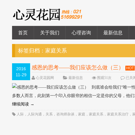
首页
关于我们
心理咨询
最新信息
标签归档：
家庭关系
感恩的思考――我们应该怎么做（三）
HOT
2016
11-29
心灵花园网
最新信息
围观51次
已关
到底谁会给我们“唯一
多数人而言，此刻第一个印入你眼帘的相信一定是你的父母，他们
继续阅读
→
人际
，
人际沟通
，
关系
，
咨询师杂谈
，
家庭
，
家庭关系
，
家庭关系治疗
，
表达
，
需要
，
顾歌