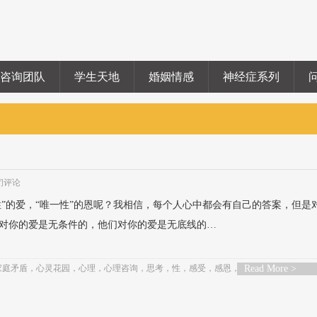
咨询团队
学生天地
婚姻情感
神经症系列
闭评论
性”的爱，“唯一性”的恩呢？我相信，每个人心中都会有自己的答案，但是
对你的爱是无条件的，他们对你的爱是无底线的…
家庭矛盾
，
心灵花园
，
心理
，
心理咨询
，
思考
，
性
，
感受
，
感恩
，
沟通
Read More >
，
治疗
，
爱
，
父