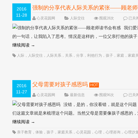
强制的分享代表人际关系的紧张――顾老师
2016
11-28
心灵花园网
人际交往
围观28次
已关
我们爱
的一句话，让我陷入了思考。情况是这样的，一位父亲打他的孩子
继续阅读
→
人际
，
人际交往
，
人际关系
，
关系
，
分享
，
利他行为
，
孩子
，
家庭
，
家庭
教育孩子
，
爱
，
紧张
，
行为
，
读书会
，
需要
，
顾歌
父母需要对孩子感恩吗
HOT
2016
11-27
心灵花园网
最新信息
围观96次
已关
没错，是的，你没看错，就是这个问题
们这篇文章就是来梳理这个问题。当然父母是需要像孩子感恩的，
继续阅读
→
亲子教育
，
体验
，
孩子
，
家庭关系
，
心灵花园
，
心理
，
心理咨询
，
心理沙