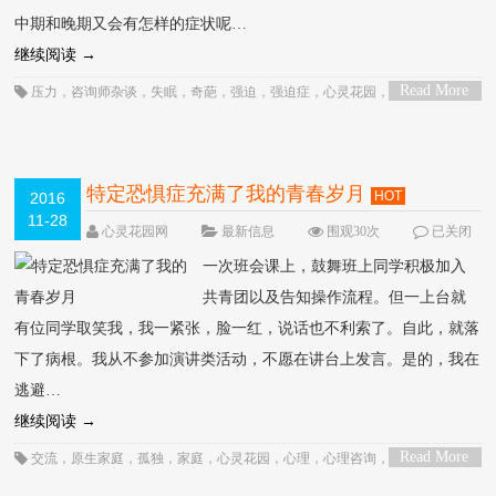
中期和晚期又会有怎样的症状呢…
继续阅读
→
Read More
压力
，
咨询师杂谈
，
失眠
，
奇葩
，
强迫
，
强迫症
，
心灵花园
，
心理
，
心理咨
>
询
，
性
，
恐惧
，
恐惧症
，
焦虑
，
环境
，
社会压力
，
神经症
，
精神分裂
，
精神分
裂症
，
精神病
，
紧张
，
行为
，
需要
，
顾歌
特定恐惧症充满了我的青春岁月
HOT
2016
11-28
心灵花园网
最新信息
围观30次
已关闭
评论
一次班会课上，鼓舞班上同学积极加入
共青团以及告知操作流程。但一上台就
有位同学取笑我，我一紧张，脸一红，说话也不利索了。自此，就落
下了病根。我从不参加演讲类活动，不愿在讲台上发言。是的，我在
逃避…
继续阅读
→
Read More
交流
，
原生家庭
，
孤独
，
家庭
，
心灵花园
，
心理
，
心理咨询
，
心理诊断
，
心
>
理障碍
，
性
，
恐惧
，
恐惧症
，
成长咨询
，
焦虑
，
理障碍
，
系统
，
紧张
，
行为
，