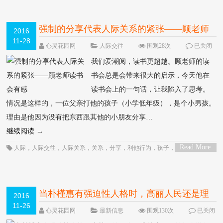
行为疗法
，
需要
，
青春期
，
顾歌
，
领导
强制的分享代表人际关系的紧张――顾老师
2016
11-28
读书会有感
HOT
心灵花园网
人际交往
围观28次
已关闭
评论
我们爱潮阅，读书更超越。顾老师的读
书会总是会带来很大的启示，今天他在
读书会上的一句话，让我陷入了思考。
情况是这样的，一位父亲打他的孩子（小学低年级），是个小男孩。
理由是他因为没有把东西跟其他的小朋友分享…
继续阅读
→
Read More
人际
，
人际交往
，
人际关系
，
关系
，
分享
，
利他行为
，
孩子
，
家庭
，
家庭关
>
系
，
希望
，
心灵花园
，
心理
，
心理咨询
，
心里
，
态度
，
思考
，
感受
，
成长
，
接
受
，
教育
，
教育孩子
，
爱
，
紧张
，
行为
，
读书会
，
需要
，
顾歌
当朴槿惠有强迫性人格时，高丽人民还是理
2016
11-26
解她吧
HOT
心灵花园网
最新信息
围观130次
已关闭
评论