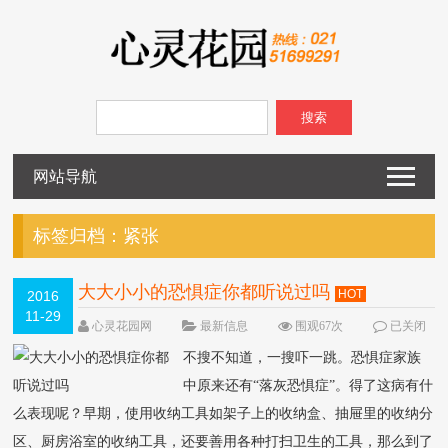
搜索
网站导航
标签归档：
紧张
大大小小的恐惧症你都听说过吗
HOT
2016
11-29
心灵花园网
最新信息
围观67次
已关闭
评论
不搜不知道，一搜吓一跳。恐惧症家族
中原来还有“落灰恐惧症”。得了这病有什
么表现呢？早期，使用收纳工具如架子上的收纳盒、抽屉里的收纳分
区、厨房浴室的收纳工具，还要善用各种打扫卫生的工具，那么到了