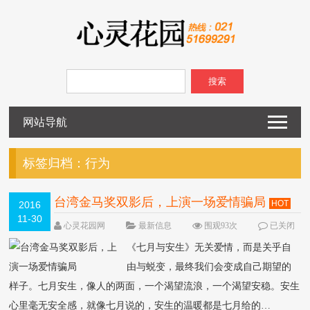
搜索
网站导航
标签归档：
行为
台湾金马奖双影后，上演一场爱情骗局
HOT
2016
11-30
心灵花园网
最新信息
围观93次
已关闭
评论
《七月与安生》无关爱情，而是关乎自
由与蜕变，最终我们会变成自己期望的
样子。七月安生，像人的两面，一个渴望流浪，一个渴望安稳。安生
心里毫无安全感，就像七月说的，安生的温暖都是七月给的…