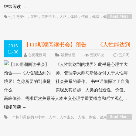
继续阅读
→
Read More
七月与安生
，
亲密
，
亲密关系
，
人格
，
体验
，
依赖
，
健康
，
健康成长
，
关
>
系
，
分离
，
创造性
，
利益关系
，
动机
，
压力
，
压抑
，
发展
，
因人而异
，
孤独
，
孩子
，
安全感
，
家庭
，
对孩子的爱
，
尊重
，
幸福
，
心潮快讯
，
心理
，
心理学
，
心理学家
，
心理治疗
，
心理疾病
，
心里
，
性
，
感受
，
成功
，
成长
，
治疗
，
爱
，
爱情
，
爱的能力
，
父母
，
自卑
，
自卑与补偿
，
自卑情结
，
自卑感
，
自我
，
自我
认知
，
自由
，
行为
，
解释
，
认知
，
身心健康
，
运作
，
选择
，
阿德勒
，
需要
，
顾
【110期潮阅读书会】预告――《人性能达到
2016
歌经典
11-30
的境界》之你所要的到底是什么
HOT
心灵花园网
最新信息
围观63次
已关闭
评论
《人性能达到的境界》此书是心理学大
师、管理学大师马斯洛探讨关于人性与
社会关系的著作。 书中详细探讨了自我
实现及其超越、人类的创造性、价值、
高峰体验、需求层次关系等人本主义心理学重要概念和哲学观点…
继续阅读
→
Read More
一个抑郁男孩的30小时
，
人本
，
人本主义
，
人格
，
体验
，
健康
，
催眠
，
公
>
益
，
关系
，
分享
，
创造性
，
发展
，
员工帮助计划
，
外服心理援助中
，
尊重
，
希
望
，
影响力
，
心潮快讯
，
心灵花园
，
心理
，
心理咨询
，
心理学
，
心理学家
，
心
理学理论
，
心理治疗
，
心理障碍
，
思维方式
，
思考
，
性
，
性格
，
抑郁
，
教育
，