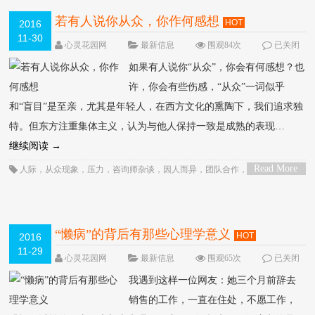
治愈
，
治疗
，
潮阅读书会
，
爱
，
爱心
，
爱心会
，
理障碍
，
社会关系
，
精神分
析
，
职场
，
自我
，
自我实现
，
行为
，
行为治疗
，
被尊重
，
解释
，
认知
，
认知行
若有人说你从众，你作何感想
HOT
2016
为
，
认知行为治疗
，
读书会
，
顾歌
，
顾歌读书
，
领导
，
领导力
，
马斯洛
，
马斯
11-30
洛需求层次
心灵花园网
最新信息
围观84次
已关闭
评论
如果有人说你“从众”，你会有何感想？也
许，你会有些伤感，“从众”一词似乎
和“盲目”是至亲，尤其是年轻人，在西方文化的熏陶下，我们追求独
特。但东方注重集体主义，认为与他人保持一致是成熟的表现…
继续阅读
→
Read More
人际
，
从众现象
，
压力
，
咨询师杂谈
，
因人而异
，
团队合作
，
大学生
，
强
>
迫
，
心灵花园
，
心理
，
心理咨询
，
心理学
，
思考
，
接受
，
社会心理学
，
行为
，
需要
，
顾歌
“懒病”的背后有那些心理学意义
HOT
2016
11-29
心灵花园网
最新信息
围观65次
已关闭
评论
我遇到这样一位网友：她三个月前辞去
销售的工作，一直在住处，不愿工作，