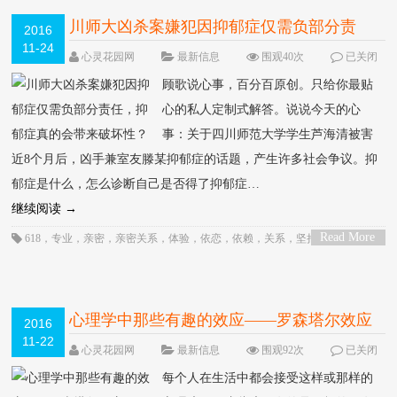
创伤
，
情绪
，
情绪起伏
，
愤怒情绪
，
愤怒感
，
成长
，
抑郁
，
抑郁症
，
投射
，
攻
击
，
攻击性
，
教育
，
暴食
，
案例
，
治疗
，
激情
，
烦躁
，
焦虑
，
父母
，
环境
，
痛
川师大凶杀案嫌犯因抑郁症仅需负部分责
2016
苦
，
神经症
，
神经质
，
精神障碍
，
紧张
，
细节
，
自我
，
自杀
，
自杀行为
，
行
11-24
任，抑郁症真的会带来破坏性？
为
，
表达
，
评估
，
边缘人格
，
边缘性人格
，
边缘性人格障
，
边缘性人格障碍
，
HOT
心灵花园网
最新信息
围观40次
已关闭
需要
，
顾歌
，
顾歌说心事
评论
顾歌说心事，百分百原创。只给你最贴
心的私人定制式解答。说说今天的心
事：关于四川师范大学学生芦海清被害
近8个月后，凶手兼室友滕某抑郁症的话题，产生许多社会争议。抑
郁症是什么，怎么诊断自己是否得了抑郁症…
继续阅读
→
Read More
618
，
专业
，
亲密
，
亲密关系
，
体验
，
依恋
，
依赖
，
关系
，
坚持
，
失眠
，
孩
>
子
，
实践
，
对孩子的爱
，
异常
，
心潮快讯
，
心理
，
心理咨询
，
心理障碍
，
性
，
性格
，
情感
，
情感关系
，
情绪
，
情绪反应
，
成长心理
，
抑郁
，
抑郁情绪
，
抑郁
状态
，
抑郁症
，
抑郁症状
，
接受
，
提升
，
攻击
，
案例
，
治疗
，
焦虑
，
爱
，
父
母
，
理障碍
，
病态心理
，
社会性
，
神经症
，
精神状态
，
精神障碍
，
自恋
，
自
我
，
自我价值
，
自我否定
，
自杀
，
自杀倾向
，
行为
，
认知
，
需要
，
面对
，
顾
心理学中那些有趣的效应――罗森塔尔效应
2016
歌
，
顾歌读书
11-22
HOT
心灵花园网
最新信息
围观92次
已关闭
评论
每个人在生活中都会接受这样或那样的