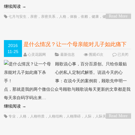
继续阅读
→
Read More
七月与安生
，
亲密
，
亲密关系
，
人格
，
体验
，
依赖
，
健康
，
健康成长
，
关
>
系
，
分离
，
创造性
，
利益关系
，
动机
，
压力
，
压抑
，
发展
，
因人而异
，
孤独
，
孩子
，
安全感
，
家庭
，
对孩子的爱
，
尊重
，
幸福
，
心潮快讯
，
心理
，
心理学
，
心理学家
，
心理治疗
，
心理疾病
，
心里
，
性
，
感受
，
成功
，
成长
，
治疗
，
爱
，
爱情
，
爱的能力
，
父母
，
自卑
，
自卑与补偿
，
自卑情结
，
自卑感
，
自我
，
自我
认知
，
自由
，
行为
，
解释
，
认知
，
身心健康
，
运作
，
选择
，
阿德勒
，
需要
，
顾
是什么情况？让一个母亲能对儿子如此痛下
2016
歌经典
11-25
杀手！
HOT
心灵花园网
最新信息
围观45次
已关闭
评论
顾歌说心事，百分百原创。只给你最贴
心的私人定制式解答。说说今天的心
事：在说今天的案例前，顾歌先申明一
点，那就是我的两个微信公众号顾歌与顾歌说每天更新的文章都是我
每天亲自码字码出来…
继续阅读
→
Read More
专业
，
人格
，
人格特质
，
人格结构
，
人格障碍
，
人际
，
人际关系
，
体验
，
依
>
赖
，
偏执
，
关系
，
冷静
，
分离
，
动机
，
发展
，
发怒
，
发脾气
，
孩子
，
安全感
，
家庭
，
家庭教育
，
家庭治疗
，
家庭环境
，
希望
，
应激
，
心理
，
心理咨询
，
心理
咨询师
，
心理新闻
，
心理案例
，
心理治疗
，
心理诊断
，
性
，
恐惧
，
情感
，
情感