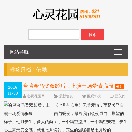
搜索
网站导航
标签归档：
依赖
台湾金马奖双影后，上演一场爱情骗局
HOT
2016
11-30
心灵花园网
最新信息
围观93次
已关闭
评论
《七月与安生》无关爱情，而是关乎自
由与蜕变，最终我们会变成自己期望的
样子。七月安生，像人的两面，一个渴望流浪，一个渴望安稳。安生
心里毫无安全感，就像七月说的，安生的温暖都是七月给的…