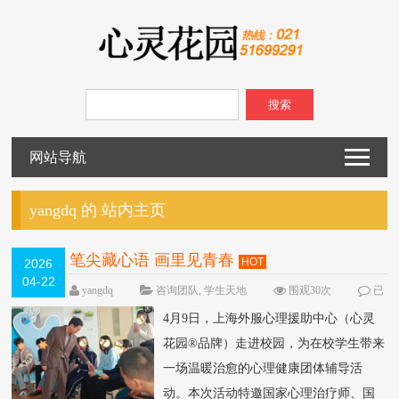
搜索
网站导航
yangdq 的 站内主页
笔尖藏心语 画里见青春
HOT
2026
04-22
yangdq
咨询团队
,
学生天地
围观30次
已
关闭评论
4月9日，上海外服心理援助中心（心灵
花园®品牌）走进校园，为在校学生带来
一场温暖治愈的心理健康团体辅导活
动。本次活动特邀国家心理治疗师、国