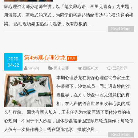
家心理咨询师孙老师主讲，以「笔尖藏心语，画里见青春」为主题，
用沉浸式、互动式的形式，为同学们搭建起情绪表达与心灵沟通的桥
梁。 活动现场氛围热烈而温馨，没有刻板的....
Read More
>
第456期心理沙龙
HOT
2026
04-22
yangdq
周末去哪
围观40次
已关闭评
论
本期心理沙龙在资深心理咨询专家王主
任带领下，沙龙成员一同走进奇妙的沙
盘世界，在方寸沙盘中照见潜意识的真
相，在无声的语言世界里收获心灵的成
长与疗愈。 因为有新人加入，王主任先为大家厘清了团体沙盘的核
心规则：不同于个人沙盘，团体沙盘需按固定顺序轮流操作；每轮每
人仅有一次操作机会，需在塑造地形、摆放沙具....
Read More