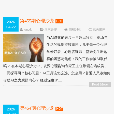
>
第455期心理沙龙
HOT
2026
04-22
yangdq
周末去哪
围观24次
已关闭评
论
当AI进化的速度一再超出预期，职场与
生活的规则持续重构，几乎每一位心理
学爱好者、心理咨询师，都难免生出这
样的困惑与焦虑：我的工作会被AI取代
吗？ 在本期心理沙龙中，资深心理咨询专家王主任带领在场成员，
一同探寻两个核心问题：AI工具该怎么选、怎么用？普通人又该如何
借助AI之力观照内心？ 经过深度讨....
Read More
>
第454期心理沙龙
HOT
2026