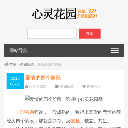
搜索
网站导航
首页
>
婚姻情感
> 爱情的四个阶段
爱情的四个阶段
2015
06-18
心灵花园网
婚姻情感
围观
47
次
已关闭评论
编辑日期：
2015-06-18
字体：
大
中
小
心理咨询
师说．一段成熟的、称得上真爱的恋情必须
经历四个阶段，那就是共存、反
依赖
、独立、共生。