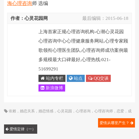
海心理咨询
师 选编
作者：心灵花园网
最后编辑：
2015-06-18
上海首家正规心理咨询机构-心潮心灵花园
心理咨询中心心理健康服务网站,心理专家顾
歌领衔心理医生团队,心理咨询师成功案例最
多规模最大口碑最好,心理热线:021-
51699291
站内专栏
站点
QQ交谈
新浪微博
依赖
，
婚恋关系
，
婚恋情感
，
心灵花园
，
心理咨询
，
心理咨询师
，
恋爱
，
成
长
，
沟通
，
顾歌
爱情从哪里产生？
爱情定律（一）