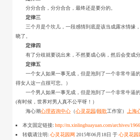
分分合合，分分合合，最终还是要分的。
定律三
三个月是个坎儿，一段感情到底是该当成露水情缘，
晓了。
定律四
有了分歧就要说出来，不然要成心病，然后会变成分
定律五
一个女人如果一事无成，但是泡到了一个非常牛逼的
得女人这一点很可悲。）
一个男人如果一事无成，但是泡到了一个非常牛逼的女人
(有时候，世界对男人真不公平呀！）
海心潮
心理咨询中心
（
心灵花园
/
顾歌
工作室）
上海
本文固定链接:
http://m.xinlinghuayuan.com/archives/196
转载请注明:
心灵花园网
2015年06月18日
于
心灵花园