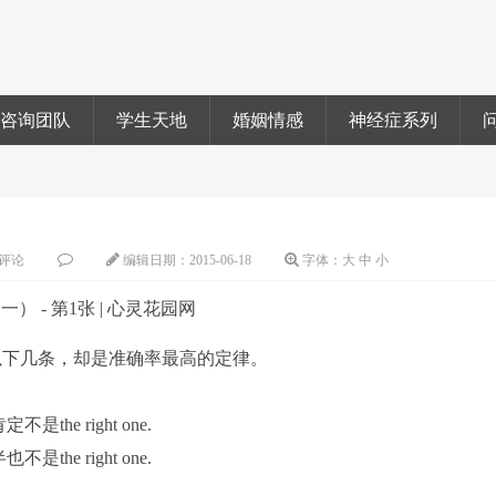
咨询团队
学生天地
婚姻情感
神经症系列
评论
编辑日期：
2015-06-18
字体：
大
中
小
以下几条，却是准确率最高的定律。
 right one.
 right one.