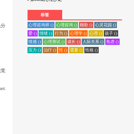
标签
心理咨询师 ()
心理咨询 ()
顾歌 ()
心灵花园 ()
见分
爱 ()
情绪 ()
行为 ()
心理学 ()
心理 ()
孩子 ()
情感 ()
心理测试 ()
成长 ()
人际关系 ()
焦虑 ()
压力 ()
治疗 ()
性 ()
需要 ()
性格 ()
我觉
r.