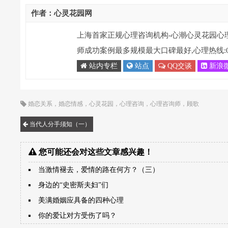
作者：心灵花园网
上海首家正规心理咨询机构-心潮心灵花园心
师成功案例最多规模最大口碑最好,心理热线:021-
站内专栏
站点
QQ交谈
新浪
婚恋关系
，
婚恋情感
，
心灵花园
，
心理咨询
，
心理咨询师
，
顾歌
当代人分手须知（一）
您可能还会对这些文章感兴趣！
当激情褪去，爱情的路在何方？（三）
身边的“史密斯夫妇”们
美满婚姻应具备的四种心理
你的爱让对方受伤了吗？