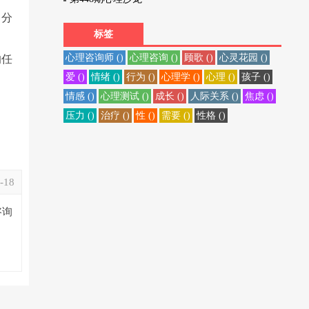
。分
标签
心理咨询师 ()
心理咨询 ()
顾歌 ()
心灵花园 ()
的任
爱 ()
情绪 ()
行为 ()
心理学 ()
心理 ()
孩子 ()
情感 ()
心理测试 ()
成长 ()
人际关系 ()
焦虑 ()
压力 ()
治疗 ()
性 ()
需要 ()
性格 ()
-18
咨询