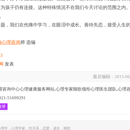
因为孩子仍有连接。这种特殊情况不在我们今天讨论的范围之内
换。
考题，我们在伤痛中学习，在眼泪中成长。善待失恋，接受人生
海心理咨询
师 选编
63
网
发表
最后编辑：
2015-06
理咨询中心心理健康服务网站,心理专家顾歌领衔心理医生团队,心理
51699291
微博
心理学
，
心理学家
，
性关系
，
恋爱
，
成长
，
顾歌