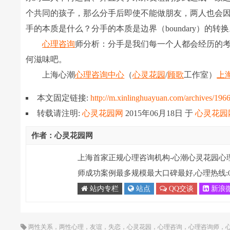
个共同的孩子，那么分手后即使不能做朋友，两人也会
手的本质是什么？分手的本质是边界（boundary）的转
心理咨询
师分析：分手是我们每一个人都会经历的
何滋味吧。
上海心潮
心理咨询中心
（
心灵花园
/
顾歌
工作室）
上
本文固定链接:
http://m.xinlinghuayuan.com/archives/196
转载请注明:
心灵花园网
2015年06月18日
于
心灵花园
作者：心灵花园网
上海首家正规心理咨询机构-心潮心灵花园心
师成功案例最多规模最大口碑最好,心理热线:021-
站内专栏
站点
QQ交谈
新浪
两性关系
，
两性心理
，
友谊
，
失恋
，
心灵花园
，
心理咨询
，
心理咨询师
，