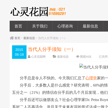
首页
关于我们
心理咨询
最新信息
首页
>
最新信息
> 当代人分手须知（一）
当代人分手须知（一）
2015
06-18
心灵花园网
最新信息
围观
44
次
已关闭
分手总是令人不快的。今天我们汇总了
心理学
家的
分手后，大多数人是什么感觉？研究表明，60%的情
五分之一（21%）的情侣在分手后的几个月后发现，他
分手后还可以做朋友么？社会心理学家Dr. Petra B
系对二人不再适合、并且关于未来友谊的形式达成一致