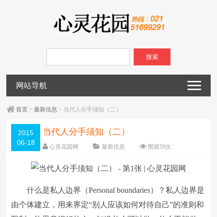
搜索
网站导航
首页
>
最新信息
> 当代人分手须知（二）
当代人分手须知（二）
2015
06-18
心灵花园网
最新信息
围观
59
次
已关闭评论
编辑日期：
2015-06-18
字体：
大
中
小
什么是私人边界（Personal boundaries）？私人边界是
由个体建立，用来界定“别人应该如何对待自己”的准则和