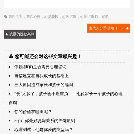
两性关系
，
两性心理
，
心灵花园
，
心理咨询
，
心理咨询师
，
顾歌
当代人分手须知（一）
凌晨的性欲高峰
您可能还会对这些文章感兴趣！
依赖聊QQ是否需要心理咨询
自信建立在自我成长的基础上
三大原因造成家长和孩子的隔阂
“爱”太多了，孩子会不堪重负――七位家长一个孩子的心理
咨询
你的价值在哪里呢？
8个让你处好婆媳关系的关键原则
心理测试：他是你爱的类型吗？