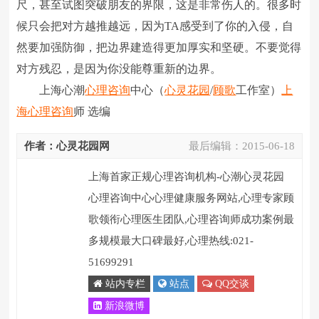
尺，甚至试图突破朋友的界限，这是非常伤人的。很多时
候只会把对方越推越远，因为TA感受到了你的入侵，自
然要加强防御，把边界建造得更加厚实和坚硬。不要觉得
对方残忍，是因为你没能尊重新的边界。
上海心潮
心理咨询
中心（
心灵花园
/
顾歌
工作室）
上
海心理咨询
师 选编
作者：心灵花园网
最后编辑：
2015-06-18
上海首家正规心理咨询机构-心潮心灵花园
心理咨询中心心理健康服务网站,心理专家顾
歌领衔心理医生团队,心理咨询师成功案例最
多规模最大口碑最好,心理热线:021-
51699291
站内专栏
站点
QQ交谈
新浪微博