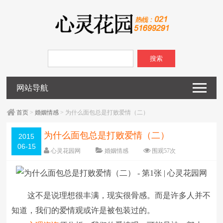
搜索
网站导航
首页
>
婚姻情感
> 为什么面包总是打败爱情（二）
为什么面包总是打败爱情（二）
2015
06-15
心灵花园网
婚姻情感
围观
57
次
已关闭评论
编辑日期：
2015-06-15
字体：
大
中
小
这不是说理想很丰满，现实很骨感。而是许多人并不
知道，我们的爱情观或许是被包装过的。