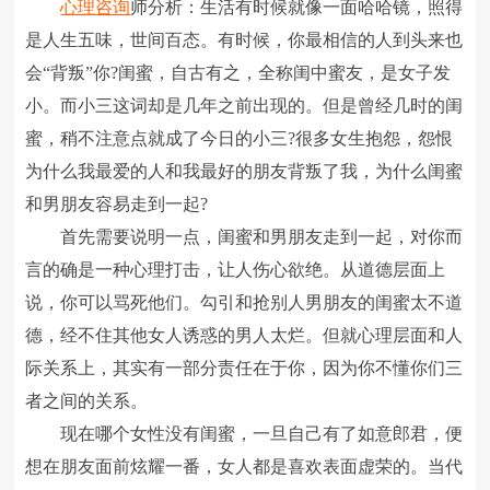
心理咨询
师分析：生活有时候就像一面哈哈镜，照得
是人生五味，世间百态。有时候，你最相信的人到头来也
会“背叛”你?闺蜜，自古有之，全称闺中蜜友，是女子发
小。而小三这词却是几年之前出现的。但是曾经几时的闺
蜜，稍不注意点就成了今日的小三?很多女生抱怨，怨恨
为什么我最爱的人和我最好的朋友背叛了我，为什么闺蜜
和男朋友容易走到一起?
首先需要说明一点，闺蜜和男朋友走到一起，对你而
言的确是一种心理打击，让人伤心欲绝。从道德层面上
说，你可以骂死他们。勾引和抢别人男朋友的闺蜜太不道
德，经不住其他女人诱惑的男人太烂。但就心理层面和人
际关系上，其实有一部分责任在于你，因为你不懂你们三
者之间的关系。
现在哪个女性没有闺蜜，一旦自己有了如意郎君，便
想在朋友面前炫耀一番，女人都是喜欢表面虚荣的。当代