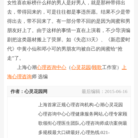
女性喜欢标榜什么样的男人是好男人，就是那种带得出
去，带得回来的，可是往往都是事违所愿。结果不少是带
得出去，带不回来了。有一部分带不回的是因为闺蜜和男
朋友好上了。由于这样的事情一直在上演着，不少导演编
剧把这类题材搬上了荧屏。如《失恋33天》、《新恋爱时
代》中黄小仙和邓小可的男朋友均被自己的闺蜜给“抢
走”了。
上海心潮
心理咨询中心
（
心灵花园
/
顾歌
工作室）
上
海心理咨询
师 选编
作者：心灵花园网
最后编辑：
2015-06-16
上海首家正规心理咨询机构-心潮心灵花园
心理咨询中心心理健康服务网站,心理专家顾
歌领衔心理医生团队,心理咨询师成功案例最
多规模最大口碑最好,心理热线:021-