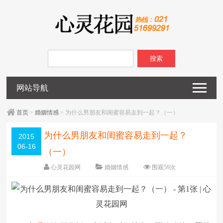
搜索
网站导航
首页
>
婚姻情感
> 为什么男朋友和闺蜜容易走到一起？（一）
为什么男朋友和闺蜜容易走到一起？
2015
06-16
（一）
心灵花园网
婚姻情感
围观
59
次
已关闭评论
编辑日期：
2015-06-16
字体：
大
中
小