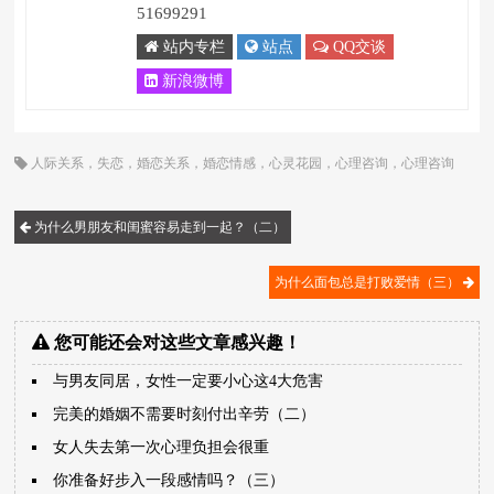
51699291
站内专栏
站点
QQ交谈
新浪微博
人际关系
，
失恋
，
婚恋关系
，
婚恋情感
，
心灵花园
，
心理咨询
，
心理咨询
师
，
恋爱
，
顾歌
为什么男朋友和闺蜜容易走到一起？（二）
为什么面包总是打败爱情（三）
您可能还会对这些文章感兴趣！
与男友同居，女性一定要小心这4大危害
完美的婚姻不需要时刻付出辛劳（二）
女人失去第一次心理负担会很重
你准备好步入一段感情吗？（三）