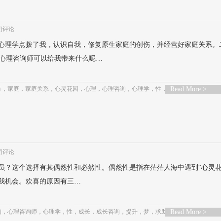
闭评论
心理学点拨了我，认识自我，修复原生家庭的创伤，并经营好家庭关系。
心理咨询师可以给我带来什么呢…
持
，
家庭
，
家庭关系
，
心灵花园
，
心理
，
心理咨询
，
心理学
，
性
，
成长
Read More >
，
接受
，
提升
，
闭评论
员？这个选择有其偶然性和必然性。偶然性是指在茫茫人海中遇到“心灵花
予我机会。欢喜的原因有三…
询
，
心理咨询师
，
心理学
，
性
，
成长
，
成长咨询
，
提升
，
梦
，
求助者
Read More >
，
经营
，
自我
，
自