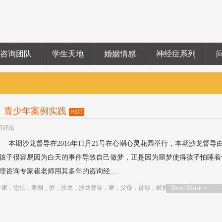
咨询团队
学生天地
婚姻情感
神经症系列
、青少年案例实践
HOT
闭评论
本期沙龙督导在2016年11月21号在心潮心灵花园举行，本期沙龙督导
孩子很容易因为白天的事件导致自己做梦，正是因为噩梦使得孩子怕睡着
咨询专家崔老师用其多年的咨询经....
专家
，
恐惧
，
案例
，
梦
，
沙龙
，
沙龙督导
，
爱
，
父母
，
督导
，
解梦
，
Read More >
课程
，
青少年
，
顾