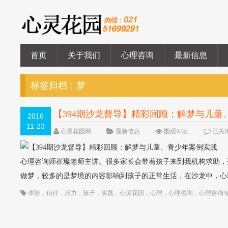
首页
关于我们
心理咨询
最新信息
标签归档：
梦
【394期沙龙督导】精彩回顾：解梦与儿童
2016
11-23
心灵花园网
最新信息
围观47次
已关
心理咨询师崔璨老师主讲。很多家长会带着孩子来到我机构求助，
做梦，较多的是梦境的内容影响到孩子的正常生活，在沙龙中，心理
体验
，
信任
，
压力
，
孩子
，
实践
，
心灵花园
，
心理
，
心理咨询
，
心理咨询