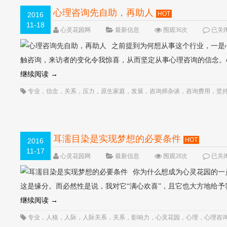
心理咨询先自助，再助人
HOT
2016
11-18
心灵花园网
最新信息
围观36次
已关
之前提到为何想从事这个行业，一是
触咨询，来访者的变化令我惊喜，从而坚定从事心理咨询的信念。
继续阅读
→
专业
，
信念
，
关系
，
压力
，
原生家庭
，
发展
，
咨询师杂谈
，
咨询费用
，
坚
社会压力
，
经营
，
自我
，
自我成长
，
认识自我
，
选择
，
顾歌
耳濡目染是实现梦想的必要条件
HOT
2016
11-17
心灵花园网
最新信息
围观28次
已关
你为什么想成为心灵花园的一
这是缘分。而必然性是说，我对它“满心欢喜”，且它也大方地给
继续阅读
→
专业
，
人格
，
人际
，
人际关系
，
关系
，
影响力
，
心灵花园
，
心理
，
心理咨
长
，
选择
，
顾歌
，
领导