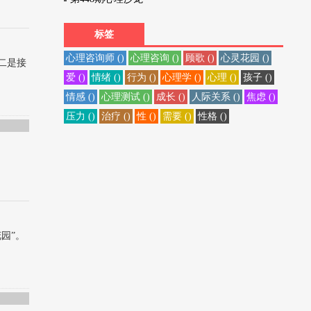
标签
心理咨询师 ()
心理咨询 ()
顾歌 ()
心灵花园 ()
二是接
爱 ()
情绪 ()
行为 ()
心理学 ()
心理 ()
孩子 ()
情感 ()
心理测试 ()
成长 ()
人际关系 ()
焦虑 ()
压力 ()
治疗 ()
性 ()
需要 ()
性格 ()
梦
，
园”。
我成