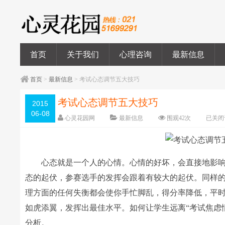
首页
关于我们
心理咨询
最新信息
首页
>
最新信息
> 考试心态调节五大技巧
考试心态调节五大技巧
2015
06-08
心灵花园网
最新信息
围观
42
次
已关闭
心态就是一个人的心情。心情的好坏，会直接地影响
态的起伏，参赛选手的发挥会跟着有较大的起伏。同样
理方面的任何失衡都会使你手忙脚乱，得分率降低，平时
如虎添翼，发挥出最佳水平。如何让学生远离“考试焦虑
分析。