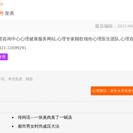
39
网
发表
最后编辑：
2015-06
理咨询中心心理健康服务网站,心理专家顾歌领衔心理医生团队,心理
51699291
微博
考试
，
考试焦虑
，
顾歌
心理测试：发生火灾先拿
传闲话―一块臭肉臭了一锅汤
都市男女时尚减压大法