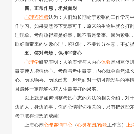
四、正常作息，坦然面对
心理咨询师
认为：人们如长期处于紧张的工作学习
作学习。如果突然停下无事可干，原来的生物钟就会打
理现象。考前睡得着是好事，睡不着是常事。因为紧张
睡好而带来的失败心理，紧张时，不要过分在意，不妨
五、笑对考场，保持平常心
心理学
研究表明：人的表情与人内心
体验
是相互促
微笑使人增强信心。考前与考中微笑，内心就会自然滋
心。勿以物喜、勿以己悲，坦然面对一切可能发生的事
且最终一定能够收获人生最美好的果实。
以上就是如何调整考试心态的方法的相关介绍，对于
边的人，身边的事，你的心情密切相关的，只有把这些东
考中取得理想的成绩!
上海心潮
心理咨询中心
（
心灵花园
/
顾歌
工作室）
上