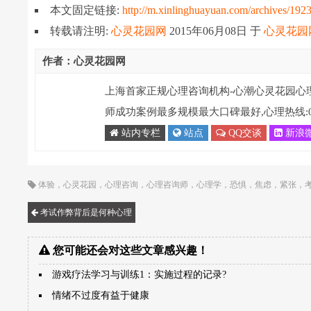
本文固定链接:
http://m.xinlinghuayuan.com/archives/192
转载请注明:
心灵花园网
2015年06月08日
于
心灵花园
作者：心灵花园网
上海首家正规心理咨询机构-心潮心灵花园心
师成功案例最多规模最大口碑最好,心理热线:021-
站内专栏
站点
QQ交谈
新浪
体验
，
心灵花园
，
心理咨询
，
心理咨询师
，
心理学
，
恐惧
，
焦虑
，
紧张
，
考试作弊背后是何种心理
您可能还会对这些文章感兴趣！
游戏疗法学习与训练1：实施过程的记录?
情绪不过度有益于健康