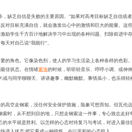
，缺乏自信是失败的主要原因。”如果对高考目标缺乏自信或
相反对目标充满自信，就会激发出心中的激情和巨大的能量。这
会激励学生千方百计地解决学习中出现的各种问题、扫除前进中
每天对自己说“我能行”。
重要的角色。它像染色剂，使人的学习生活染上各种各样的色彩
到最佳状态。在情绪
紧张
的时候，听听轻音乐、哼哼小调、或伸
声;或与同学聊聊天、讲讲趣事，幽默幽默。事情虽小，也乐得轻
的高空走钢索，没任何安全保护措施，险象可想而知。但瓦伦
钢索时，从不想到目的地，只想走钢索这一件事，专心致志走好
己的水平就是胜利。以怎样的心态对待复习与考试，对进入最佳
快进入状态;把它看成一种锻炼，会以平和的心态投入。