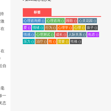
标签
者持
心理咨询师 ()
心理咨询 ()
顾歌 ()
心灵花园 ()
些激
爱 ()
情绪 ()
行为 ()
心理学 ()
心理 ()
孩子 ()
存在
情感 ()
心理测试 ()
成长 ()
人际关系 ()
焦虑 ()
压力 ()
治疗 ()
性 ()
需要 ()
性格 ()
。在
伸
松自
达毫
每一
状态