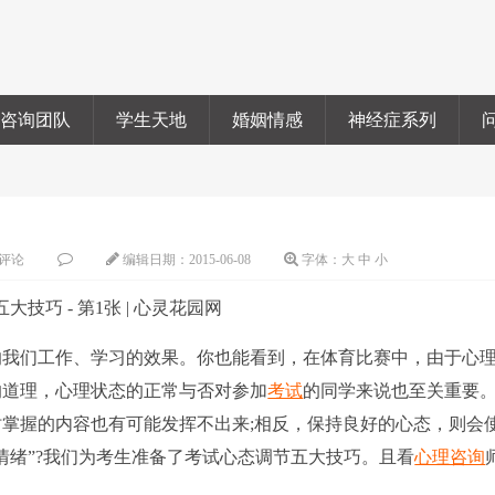
咨询团队
学生天地
婚姻情感
神经症系列
评论
编辑日期：
2015-06-08
字体：
大
中
小
我们工作、学习的效果。你也能看到，在体育比赛中，由于心
的道理，心理状态的正常与否对参加
考试
的同学来说也至关重要
掌握的内容也有可能发挥不出来;相反，保持良好的心态，则会
情绪”?我们为考生准备了考试心态调节五大技巧。且看
心理咨询