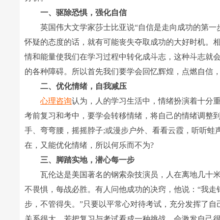
一、驱除恐惧，强化自信
英国伟大文学家莎士比亚说“自信是走向成功的第一步
怀疑的态度的话，就有可能丧失夺取成功的大好时机。
情和能量使我们在学习过程中转化成斗志，这种斗志就
的各种障碍。所以首先我们要学会回忆辉煌，点燃自信，
二、优化情绪，自我减压
心理咨询
认为，人的学习生活中，情绪扮演着十分
考前复习和考中，要学会转移情绪，将自己的情绪调整
手、弯弯腰，摇摇脖子;或漫步户外、看看云霞，听听蛙
在，又能优化情绪，所以何乐而不为?
三、脚踏实地，潜心每一步
瓦伦达是美国著名的钢索杂技演员，人在离地几十米
不畏惧，每战必胜。有人问他成功的决窍，他说：“我走
步，不管得失。”只要以平常心对待考试，充分发挥了自
关系很大。若把复习与考试看成一种挑战，会激发自己很