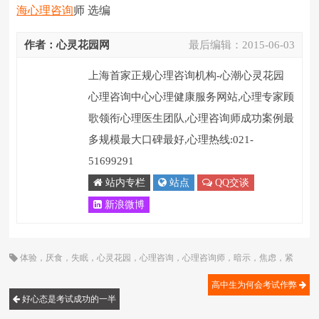
海心理咨询
师 选编
作者：心灵花园网
最后编辑：
2015-06-03
上海首家正规心理咨询机构-心潮心灵花园
心理咨询中心心理健康服务网站,心理专家顾
歌领衔心理医生团队,心理咨询师成功案例最
多规模最大口碑最好,心理热线:021-
51699291
站内专栏
站点
QQ交谈
新浪微博
体验
，
厌食
，
失眠
，
心灵花园
，
心理咨询
，
心理咨询师
，
暗示
，
焦虑
，
紧
张
，
考试
，
考试焦虑
，
顾歌
高中生为何会考试作弊
好心态是考试成功的一半