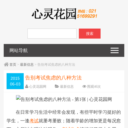
搜索
网站导航
首页
>
最新信息
> 告别考试焦虑的八种方法
告别考试焦虑的八种方法
2015
06-03
心灵花园网
最新信息
围观
46
次
已关闭评论
编辑日期：
2015-06-03
字体：
大
中
小
在日常学习生活中经常会发现，有些平时学习挺好的
学生，一逢
考试
就屡考屡败；随着学龄的增加更是每况愈