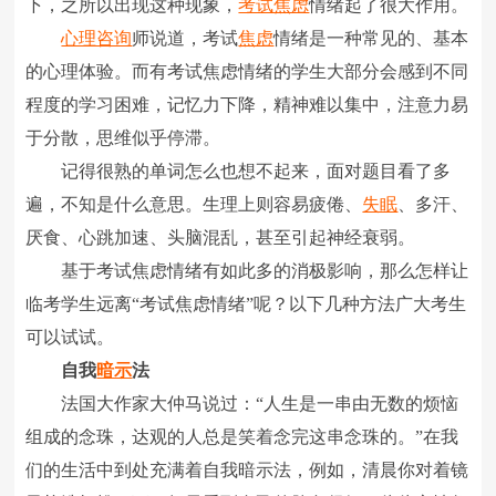
下，之所以出现这种现象，
考试焦虑
情绪起了很大作用。
心理咨询
师说道，考试
焦虑
情绪是一种常见的、基本
的心理体验。而有考试焦虑情绪的学生大部分会感到不同
程度的学习困难，记忆力下降，精神难以集中，注意力易
于分散，思维似乎停滞。
记得很熟的单词怎么也想不起来，面对题目看了多
遍，不知是什么意思。生理上则容易疲倦、
失眠
、多汗、
厌食、心跳加速、头脑混乱，甚至引起神经衰弱。
基于考试焦虑情绪有如此多的消极影响，那么怎样让
临考学生远离“考试焦虑情绪”呢？以下几种方法广大考生
可以试试。
自我
暗示
法
法国大作家大仲马说过：“人生是一串由无数的烦恼
组成的念珠，达观的人总是笑着念完这串念珠的。”在我
们的生活中到处充满着自我暗示法，例如，清晨你对着镜