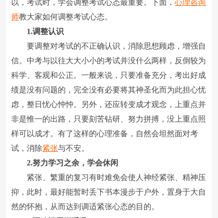
以，考试时，学会调整考试心态最重要。下面，
心理咨询
师
教大家如何调整考试心态。
1.调整认识
要调整对考试的不正确认识，消除思想顾虑，增强自
信。中考与以往大大小小的考试并没什么两样，反倒较为
科学、客观和公正。一般来说，只要准备充分，考出好成
绩是没有问题的，完全没有必要将其神圣化而为此担心忧
虑，整日忧心忡忡。另外，还应转变成才观念，上重点并
非是惟一的出路，只要刻苦钻研、努力拼搏，没上重点照
样可以成才。有了这样的心理准备，自然会坦然面对考
试，消除
紧张
与不安。
2.努力学习之余，学会休闲
紧张、繁重的复习有时难免会使人神经紧张、精神压
抑，此时，最好能暂时丢下书本漫步于户外，置身于大自
然的怀抱，从而达到调适紧张心态的目的。