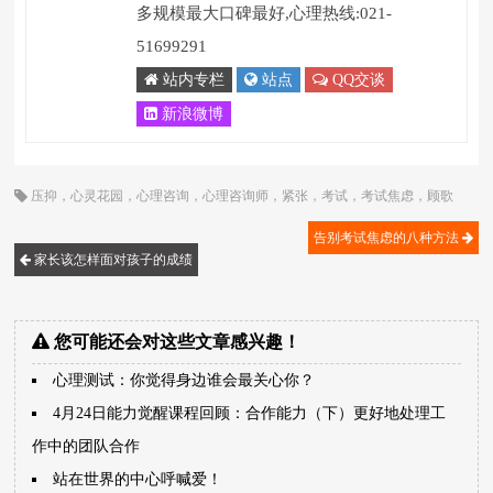
多规模最大口碑最好,心理热线:021-
51699291
站内专栏
站点
QQ交谈
新浪微博
压抑
，
心灵花园
，
心理咨询
，
心理咨询师
，
紧张
，
考试
，
考试焦虑
，
顾歌
告别考试焦虑的八种方法
家长该怎样面对孩子的成绩
您可能还会对这些文章感兴趣！
心理测试：你觉得身边谁会最关心你？
4月24日能力觉醒课程回顾：合作能力（下）更好地处理工
作中的团队合作
站在世界的中心呼喊爱！