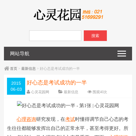
搜索
网站导航
首页
>
最新信息
> 好心态是考试成功的一半
好心态是考试成功的一半
2015
06-03
心灵花园网
最新信息
围观
40
次
已关闭评论
编辑日期：
2015-06-03
字体：
大
中
小
心理咨询
研究发现，在
考试
时懂得调节自己心态的考
生往往都能够发挥出自己的正常水平，甚至考得更好。所