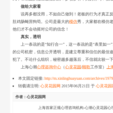
做给大家看
说再多都没用，不如自己做到！老板的行为才真正反
肚鸡肠蝇营狗苟。公司是最大的
模仿
秀，大家都在模仿
他们才不会动摇对公司的信念！
真实，透明
上一条说的是“知行合一”，这一条说的是“表里如一
的公司机密，信息公开透明，是建立尊重和信任的最佳
犯了。不论什么组织，秘密越多越落后，不信就比较一
上海心潮
心理咨询中心
（
心灵花园
/
顾歌
工作室）
上
本文固定链接:
http://m.xinlinghuayuan.com/archives/197
转载请注明:
心灵花园网
2015年06月21日
于
心灵花园
作者：心灵花园网
上海首家正规心理咨询机构-心潮心灵花园心