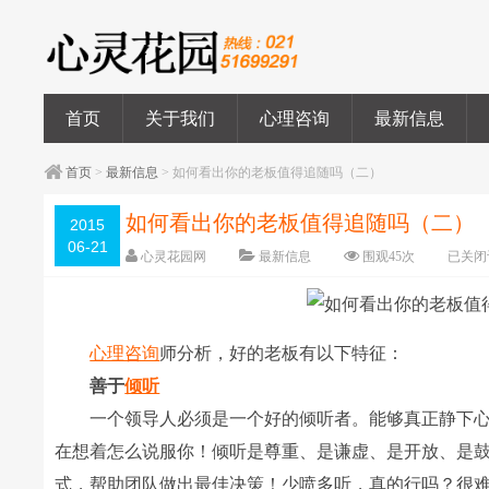
首页
关于我们
心理咨询
最新信息
首页
>
最新信息
> 如何看出你的老板值得追随吗（二）
如何看出你的老板值得追随吗（二）
2015
06-21
心灵花园网
最新信息
围观
45
次
已关闭
心理咨询
师分析，好的老板有以下特征：
善于
倾听
一个领导人必须是一个好的倾听者。能够真正静下心
在想着怎么说服你！倾听是尊重、是谦虚、是开放、是
式，帮助团队做出最佳决策！少喷多听，真的行吗？很