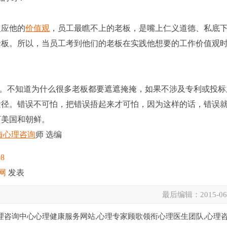
应他的
价值观
，员工最瞧不上的老板，是嘴上仁义道德、私底
老板。所以，当员工考到他们的老板在实践他想要的工作价值观
”。不知道为什么很多老板都要遮遮掩掩，如果不涉及专利或投标
途径。错误不可怕，把错误捂起来才可怕，因为这样的话，错误
下美国和朝鲜。
海心理咨询
师 选编
98
网
发表
最后编辑：
2015-06
理咨询中心心理健康服务网站,心理专家顾歌领衔心理医生团队,心理