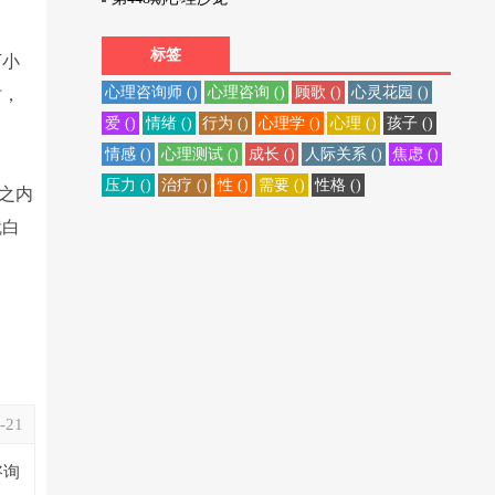
标签
下小
心理咨询师 ()
心理咨询 ()
顾歌 ()
心灵花园 ()
时，
爱 ()
情绪 ()
行为 ()
心理学 ()
心理 ()
孩子 ()
情感 ()
心理测试 ()
成长 ()
人际关系 ()
焦虑 ()
压力 ()
治疗 ()
性 ()
需要 ()
性格 ()
之内
就白
-21
咨询