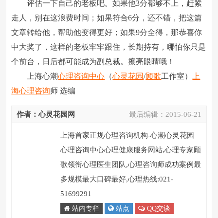
评估一下自己的老板吧。如果他3分都够不上，赶紧
走人，别在这浪费时间；如果符合6分，还不错，把这篇
文章转给他，帮助他变得更好；如果9分全得，那恭喜你
中大奖了，这样的老板牢牢跟住，长期持有，哪怕你只是
个前台，日后都可能成为副总裁。擦亮眼睛哦！
上海心潮
心理咨询中心
（
心灵花园
/
顾歌
工作室）
上
海心理咨询
师 选编
作者：心灵花园网
最后编辑：
2015-06-21
上海首家正规心理咨询机构-心潮心灵花园
心理咨询中心心理健康服务网站,心理专家顾
歌领衔心理医生团队,心理咨询师成功案例最
多规模最大口碑最好,心理热线:021-
51699291
站内专栏
站点
QQ交谈