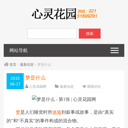
搜索
网站导航
首页
>
最新信息
> 梦是什么
梦是什么
2015
06-17
心灵花园网
最新信息
围观
49
次
已关闭评论
编辑日期：
2015-06-17
字体：
大
中
小
梦
是人们睡觉时所
体验
到叙事或故事，是由“真实
的”和“不真实”的事件构成的混合物。