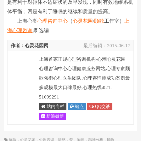
是有利于对躯体不适症状的及早发现，同时有效地维系机
体平衡；四是有利于睡眠的继续和质量的提高。
上海心潮
心理咨询中心
（
心灵花园
/
顾歌
工作室）
上
海心理咨询
师 选编
作者：心灵花园网
最后编辑：
2015-06-17
上海首家正规心理咨询机构-心潮心灵花园
心理咨询中心心理健康服务网站,心理专家顾
歌领衔心理医生团队,心理咨询师成功案例最
多规模最大口碑最好,心理热线:021-
51699291
站内专栏
站点
QQ交谈
新浪微博
体验
，
心灵花园
，
心理咨询
，
情感
，
梦
，
睡眠
，
精神分析
，
顾歌