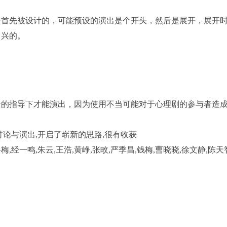
首先被设计的，可能预设的演出是个开头，然后是展开，展开
即兴的。
的指导下才能演出，因为使用不当可能对于心理剧的参与者造
论与演出,开启了崭新的思路,很有收获
经一鸣,朱云,王浩,黄峥,张畋,严季昌,钱梅,曹晓晓,徐文静,陈天