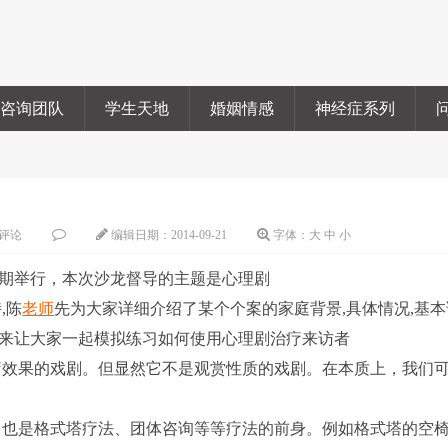
咨询团队
学生天地
婚姻情感
神经症系列
评论
编辑日期：
2014-09-21
字体：
大
中
小
期举行，本次沙龙督导的主题是心理剧
,陈
老师
先为大家详细介绍了某个个案的家庭背景,具体情况,基本
式,来让大家一起模拟练习如何使用心理剧治疗来访者
疗效果的戏剧。但显然它不是观赏性质的戏剧。在本质上，我们
也是格式塔疗法、团体咨询等等疗法的前身。例如格式塔的空