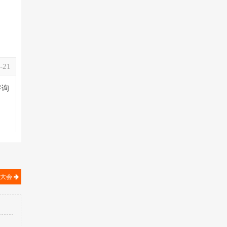
-21
咨询
结大会