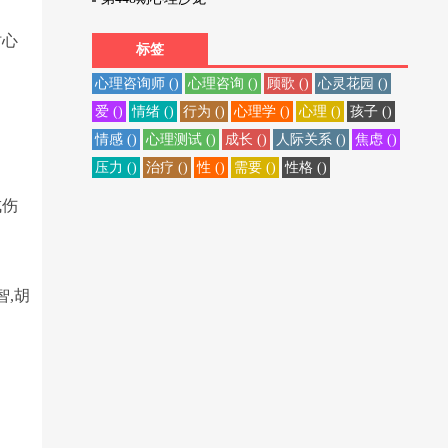
时心
标签
心理咨询师 ()
心理咨询 ()
顾歌 ()
心灵花园 ()
爱 ()
情绪 ()
行为 ()
心理学 ()
心理 ()
孩子 ()
情感 ()
心理测试 ()
成长 ()
人际关系 ()
焦虑 ()
压力 ()
治疗 ()
性 ()
需要 ()
性格 ()
成伤
智,胡