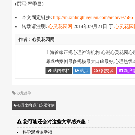
(撰写:严季昌)
本文固定链接:
http://m.xinlinghuayuan.com/archives/586
转载请注明:
心灵花园网
2014年09月21日
于
心灵花园
作者：心灵花园网
上海首家正规心理咨询机构-心潮心灵花园心
师成功案例最多规模最大口碑最好,心理热线:021-
站内专栏
站点
QQ交谈
新浪
沙龙督导
心灵之约 我们永远守候
您可能还会对这些文章感兴趣！
科学观点论幸福