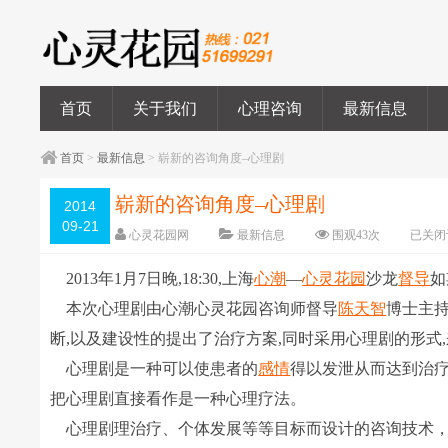
首页
关于我们
心理咨询
最新信息
首页
>
最新信息
> 崭新的咨询角度–心理剧
崭新的咨询角度–心理剧
2014
09-21
心灵花园网
最新信息
围观
43
次
已关闭
2013年1月7日晚,18:30,上海
心潮
―
心灵花园
沙龙
督导
如
本次心理剧由心潮心灵花园咨询师督导
陈天智
博士主持
断,以及建设性的提出了治疗方案,同时采用心理剧的形
心理剧是一种可以使患者的
感情
得以发泄从而达到治
把心理剧直接看作是一种心理疗法。
心理剧理治疗、个体发展等等目标而设计的咨询技术，