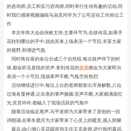
的咨询师,员工和实习咨询师,同时举行生动有趣的活动,同
时我们感谢视频编辑马淑灵同学为了公司还在工作岗位工
作
本次年终大会由张畋主持,主要环节为,击鼓传花,如果手
花转到哪位的手中,就由其来上场表演一个节目,丰富大家
的视野,和增进气氛
同时将在座的各位分成三个自然组,每次鼓声停下的时
候,都会听见喜悦的笑声.拿到传花的
老师
都会为大家即兴
表演一个小节目,现场掌声不断,气氛空前热烈
活动继续进行中,每位上台的老师都拿出浑身解数,八仙
过海各显神通,让在座的掌声频频,笑声不断,大家都满面红
光,笑意吟吟,都融入了现场活跃的气氛中
随着活动临近尾声,马平老师为大家带来了原创的一段
诗朗诵,在寒冬腊月为大家带来了心灵上的暖意,感人肺腑
最后,由心潮心灵花园咨询主任王克老师,进行致闭幕词,