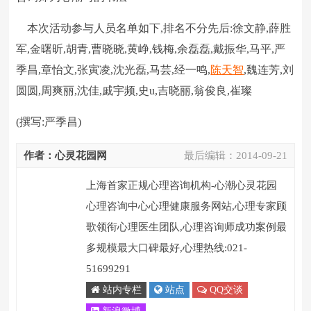
本次活动参与人员名单如下,排名不分先后:徐文静,薛胜
军,金曙昕,胡青,曹晓晓,黄峥,钱梅,余磊磊,戴振华,马平,严
季昌,章怡文,张寅凌,沈光磊,马芸,经一鸣,
陈天智
,魏连芳,刘
圆圆,周爽丽,沈佳,戚宇频,史u,吉晓丽,翁俊良,崔璨
(撰写:严季昌)
作者：心灵花园网
最后编辑：
2014-09-21
上海首家正规心理咨询机构-心潮心灵花园
心理咨询中心心理健康服务网站,心理专家顾
歌领衔心理医生团队,心理咨询师成功案例最
多规模最大口碑最好,心理热线:021-
51699291
站内专栏
站点
QQ交谈