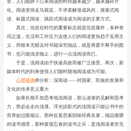
里，人们能静下心来阅读的时间越来越少，越来越碎片
化。阅读变得走马观花，不求甚解渐成风尚，搜索式阅
读、标题式阅读、跳跃式阅读成为阅读的主要方式。
其次，信息化时代的重要标志就是信息爆炸，各种资
讯泛滥，生活和工作压力迫使人们的阅读更加趋于实用主
义，而根本无暇去对书籍深究细品，就是再爱不释手的图
书，也只能浅尝辄止，进行一点浅阅读而已。
于是，浅阅读由于快速高效而被广泛接受。再次，新
媒体时代的到来使得人们随时随地阅读成为可能。
心理咨询
师分析：深阅读――对国家、民族的发展和
文化的传承意义重大
如果长期不加思考地浅阅读，那么读者的见解和思考
力，势必会走向浅薄。浮光掠影式的浅阅读只能让书中的
营养如过眼烟云。那种反复思索回味经典名著，细品慢嚼
的读书感受，那种废寝忘食的读书之乐，是浅阅读者所无