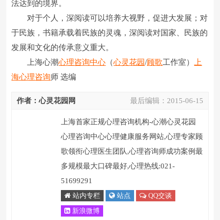
法达到的境界。
对于个人，深阅读可以培养大视野，促进大发展；对
于民族，书籍承载着民族的灵魂，深阅读对国家、民族的
发展和文化的传承意义重大。
上海心潮
心理咨询中心
（
心灵花园
/
顾歌
工作室）
上
海心理咨询
师 选编
作者：心灵花园网
最后编辑：
2015-06-15
上海首家正规心理咨询机构-心潮心灵花园
心理咨询中心心理健康服务网站,心理专家顾
歌领衔心理医生团队,心理咨询师成功案例最
多规模最大口碑最好,心理热线:021-
51699291
站内专栏
站点
QQ交谈
新浪微博