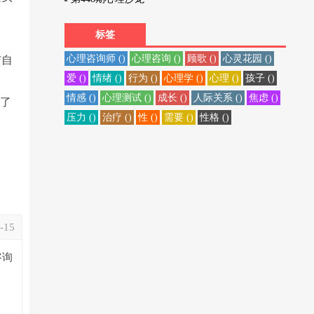
特
标签
心理咨询师 ()
心理咨询 ()
顾歌 ()
心灵花园 ()
与自
爱 ()
情绪 ()
行为 ()
心理学 ()
心理 ()
孩子 ()
情感 ()
心理测试 ()
成长 ()
人际关系 ()
焦虑 ()
到了
压力 ()
治疗 ()
性 ()
需要 ()
性格 ()
-15
咨询