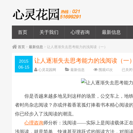
首页
关于我们
心理咨询
最新信息
首页
>
最新信息
> 让人逐渐失去思考能力的浅阅读（一）
让人逐渐失去思考能力的浅阅读（一
2015
06-15
心灵花园网
最新信息
围观
45
次
已关闭
你是否越来越多地见到这样的场景，公交车上，地铁
者时尚杂志阅读？亦或伴着香茗孤灯捧着书本精心阅读
你已经步入了浅阅读的潮流。
心理咨询
师分析：浅阅读――实际上是阅读载体正
浅阅读，就是简单、快速甚至跳跃式的阅读方法，对阅