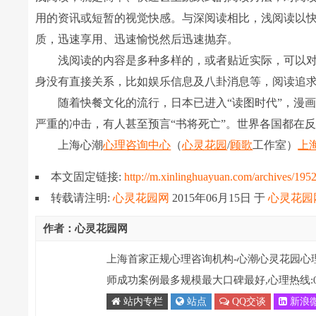
用的资讯或短暂的视觉快感。与深阅读相比，浅阅读以快
质，迅速享用、迅速愉悦然后迅速抛弃。
浅阅读的内容是多种多样的，或者贴近实际，可以对
身没有直接关系，比如娱乐信息及八卦消息等，阅读追
随着快餐文化的流行，日本已进入“读图时代”，漫画
严重的冲击，有人甚至预言“书将死亡”。世界各国都在
上海心潮
心理咨询中心
（
心灵花园
/
顾歌
工作室）
上
本文固定链接:
http://m.xinlinghuayuan.com/archives/195
转载请注明:
心灵花园网
2015年06月15日
于
心灵花园
作者：心灵花园网
上海首家正规心理咨询机构-心潮心灵花园心
师成功案例最多规模最大口碑最好,心理热线:021-
站内专栏
站点
QQ交谈
新浪