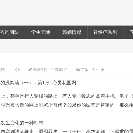
咨询团队
学生天地
婚姻情感
神经症系列
）
评论
编辑日期：
2015-06-15
字体：
大
中
小
上，甚至是行人穿梭的路上，有人专心致志的拿着手机、电子
的时光被大量的网上浏览所替代？如果你的回答是肯定的，那么
在发生变化的一种标志
读内容则浅尝辄止、囫囵吞枣、一目十行、不求甚解，它追求的