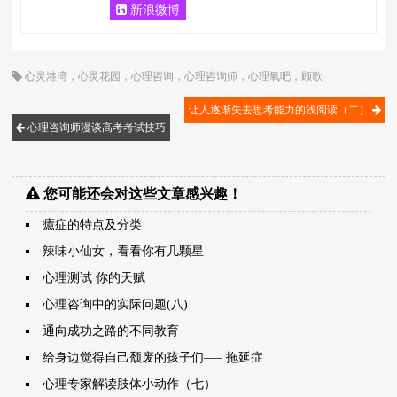
新浪微博
心灵港湾
，
心灵花园
，
心理咨询
，
心理咨询师
，
心理氧吧
，
顾歌
让人逐渐失去思考能力的浅阅读（二）
心理咨询师漫谈高考考试技巧
您可能还会对这些文章感兴趣！
癔症的特点及分类
辣味小仙女，看看你有几颗星
心理测试 你的天赋
心理咨询中的实际问题(八)
通向成功之路的不同教育
给身边觉得自己颓废的孩子们—– 拖延症
心理专家解读肢体小动作（七）