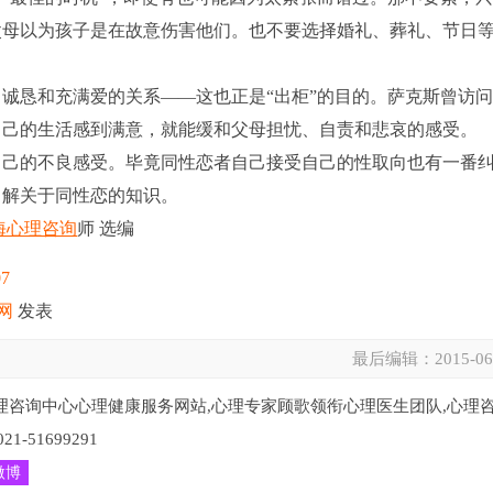
父母以为孩子是在故意伤害他们。也不要选择婚礼、葬礼、节日
恳和充满爱的关系――这也正是“出柜”的目的。萨克斯曾访
自己的生活感到满意，就能缓和父母担忧、自责和悲哀的感受。
己的不良感受。毕竟同性恋者自己接受自己的性取向也有一番
了解关于同性恋的知识。
海心理咨询
师 选编
07
网
发表
最后编辑：
2015-06
理咨询中心心理健康服务网站,心理专家顾歌领衔心理医生团队,心理
51699291
微博