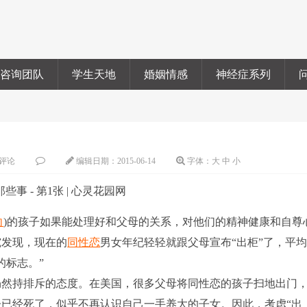
咨询团队
学生天地
婚姻情感
神经症系列
评论
编辑日期：
2015-06-14
字体：
大
中
小
向
)的孩子如果能处理好和父母的关系，对他们的精神健康和自尊
究发现，现在的
同性恋
男女年纪轻轻就跟父母宣布“出柜”了，平
的标志。”
仍然持排斥的态度。在美国，很多父母将同性恋的孩子扫地出门
已经死了，似乎不再认识自己一手养大的子女。因此，考虑“出