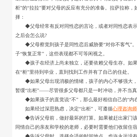
柜”的“拉拉”要对父母的反应有充分的准备。拉萨拉称，
择：
◆父母经常有反对同性恋的言论，或者对同性恋表示厌
之后会怎么说?
◆父母察觉到孩子是同性恋后威胁要“对你不客气”。
子“恢复正常”，这些表现都不可等闲视之。
◆孩子在经济上尚未独立，还要依赖父母生存。如果“
在“柜”里待到毕业，直到找到工作并有了自己的住处。
◆如果父母出现消极的情绪，孩子的内心不够强大，听不
暂缓“出柜”――尽管很多父母都只是一时冲动，并不当
◆如果孩子的直觉说“不”，那么最好相信自己的“内在
如果经过深思熟虑，决定“出柜”，可遵循
心理咨询
◆告诉父母前，做好最坏的打算。如果被赶出家门该怎
同情自己的亲友和学校的老师，必要时需要他们收留住
◆告诉父母时，选择合适的时间地点。也许永远没有“