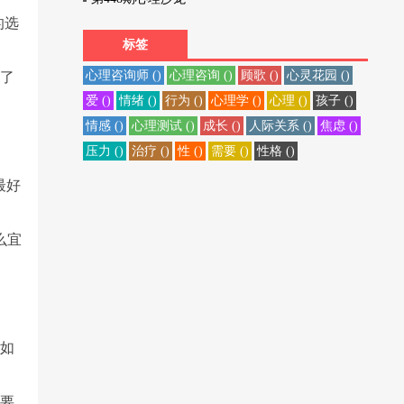
的选
标签
心理咨询师 ()
心理咨询 ()
顾歌 ()
心灵花园 ()
看了
爱 ()
情绪 ()
行为 ()
心理学 ()
心理 ()
孩子 ()
情感 ()
心理测试 ()
成长 ()
人际关系 ()
焦虑 ()
孩
压力 ()
治疗 ()
性 ()
需要 ()
性格 ()
最好
么宜
例如
只要