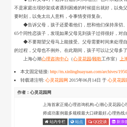
不是家庭出现吵架或者遇到困难的时候提出就好，以免
要时刻，以免太出人意料，令事情变得复杂。
◆告诉父母，孩子还爱着他们，想和他们保持亲切、诚
65个同性恋孩子，发现如果父母见到孩子过得很好，对
◆不要期望父母马上能接受。父母需要时间来处理自
的过程，父母也不例外。在此期间，孩子可以让父母多
上海心潮
心理咨询中心
（
心灵花园
/
顾歌
工作室）
上
本文固定链接:
http://m.xinlinghuayuan.com/archives/195
转载请注明:
心灵花园网
2015年06月14日
于
心灵花园
作者：心灵花园网
上海首家正规心理咨询机构-心潮心灵花园心
师成功案例最多规模最大口碑最好,心理热线:021-
站内专栏
站点
QQ交谈
新浪