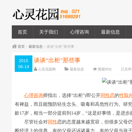
首页
关于我们
心理咨询
最新信息
首页
>
最新信息
> 谈谈“出柜”那些事
谈谈“出柜”那些事
2015
06-14
心灵花园网
最新信息
围观
69
次
已关闭
心理咨询
师指出，选择“出柜”(即公开
同性恋
的
性取
有裨益，而且能预防轻生念头、吸毒和高危性行为。研
龄17岁，相当一部分提前到14岁，“这是好事情，是进步
尽管社会对
同性
恋的态度越来越宽容，但很多父母
断经济上的供养，有的父母还诉诸暴力，有的父母当孩子