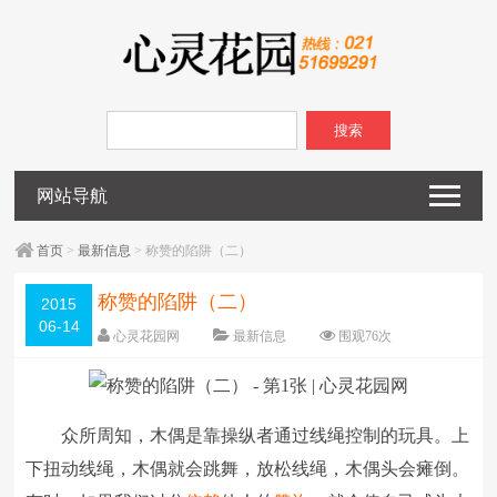
搜索
网站导航
首页
>
最新信息
> 称赞的陷阱（二）
称赞的陷阱（二）
2015
06-14
心灵花园网
最新信息
围观
76
次
已关闭评论
编辑日期：
2015-06-14
字体：
大
中
小
众所周知，木偶是靠操纵者通过线绳控制的玩具。上
下扭动线绳，木偶就会跳舞，放松线绳，木偶头会瘫倒。