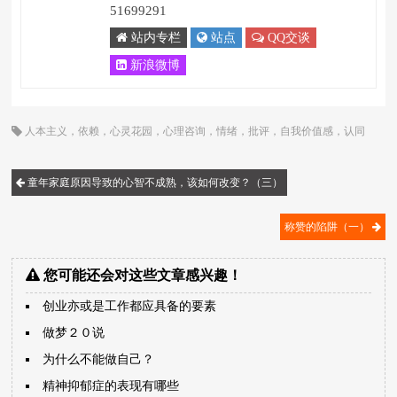
51699291
站内专栏
站点
QQ交谈
新浪微博
人本主义
，
依赖
，
心灵花园
，
心理咨询
，
情绪
，
批评
，
自我价值感
，
认同
感
，
赞同的陷阱
，
赞许
，
顾歌
童年家庭原因导致的心智不成熟，该如何改变？（三）
称赞的陷阱（一）
您可能还会对这些文章感兴趣！
创业亦或是工作都应具备的要素
做梦２０说
为什么不能做自己？
精神抑郁症的表现有哪些