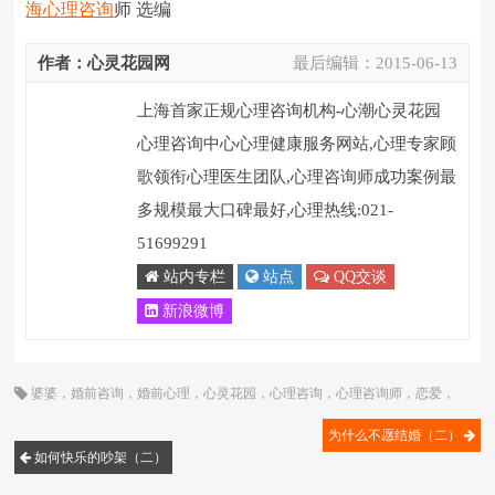
海心理咨询
师 选编
作者：心灵花园网
最后编辑：
2015-06-13
上海首家正规心理咨询机构-心潮心灵花园
心理咨询中心心理健康服务网站,心理专家顾
歌领衔心理医生团队,心理咨询师成功案例最
多规模最大口碑最好,心理热线:021-
51699291
站内专栏
站点
QQ交谈
新浪微博
婆婆
，
婚前咨询
，
婚前心理
，
心灵花园
，
心理咨询
，
心理咨询师
，
恋爱
，
梦
，
离婚
，
顾歌
为什么不愿结婚（二）
如何快乐的吵架（二）