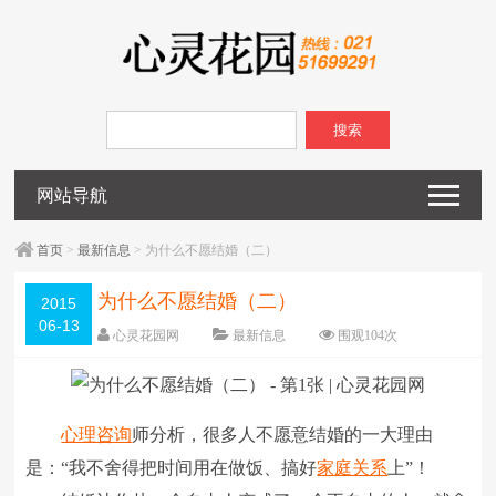
搜索
网站导航
首页
>
最新信息
> 为什么不愿结婚（二）
为什么不愿结婚（二）
2015
06-13
心灵花园网
最新信息
围观
104
次
已关闭评论
编辑日期：
2015-06-13
字体：
大
中
小
心理咨询
师分析，很多人不愿意结婚的一大理由
是：“我不舍得把时间用在做饭、搞好
家庭关系
上”！