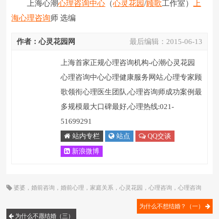
上海心潮
心理咨询中心
（
心灵花园
/
顾歌
工作室）
上
海心理咨询
师 选编
作者：心灵花园网
最后编辑：
2015-06-13
上海首家正规心理咨询机构-心潮心灵花园
心理咨询中心心理健康服务网站,心理专家顾
歌领衔心理医生团队,心理咨询师成功案例最
多规模最大口碑最好,心理热线:021-
51699291
站内专栏
站点
QQ交谈
新浪微博
婆婆
，
婚前咨询
，
婚前心理
，
家庭关系
，
心灵花园
，
心理咨询
，
心理咨询
师
，
顾歌
为什么不想结婚？（一）
为什么不愿结婚（三）