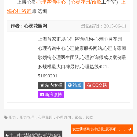
上海心潮
心理咨询中心
（
心灵花园
/
顾歌
工作室）
上
海心理咨询
师 选编
作者：心灵花园网
最后编辑：
2015-06-11
上海首家正规心理咨询机构-心潮心灵花园
心理咨询中心心理健康服务网站,心理专家顾
歌领衔心理医生团队,心理咨询师成功案例最
多规模最大口碑最好,心理热线:021-
51699291
站内专栏
站点
QQ交谈
新浪微博
压力
，
压力管理
，
心灵花园
，
心理咨询
，
紧张
，
顾歌
女士训练时的特别注意事项（一）
十二种方法轻松预防考试综合征