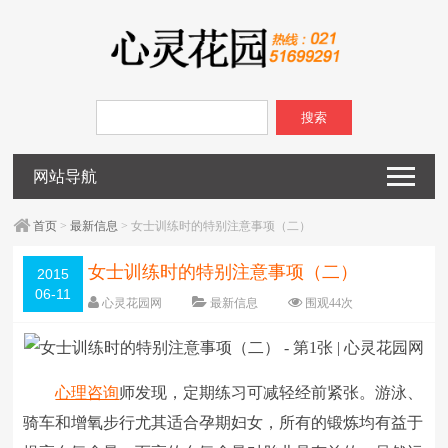
搜索
网站导航
首页
>
最新信息
> 女士训练时的特别注意事项（二）
女士训练时的特别注意事项（二）
2015
06-11
心灵花园网
最新信息
围观
44
次
已关闭评论
编辑日期：
2015-06-11
字体：
大
中
小
心理咨询
师发现，定期练习可减轻经前紧张。游泳、
骑车和增氧步行尤其适合孕期妇女，所有的锻炼均有益于