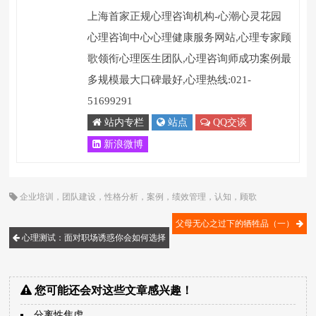
上海首家正规心理咨询机构-心潮心灵花园
心理咨询中心心理健康服务网站,心理专家顾
歌领衔心理医生团队,心理咨询师成功案例最
多规模最大口碑最好,心理热线:021-
51699291
站内专栏
站点
QQ交谈
新浪微博
企业培训
，
团队建设
，
性格分析
，
案例
，
绩效管理
，
认知
，
顾歌
父母无心之过下的牺牲品（一）
心理测试：面对职场诱惑你会如何选择
您可能还会对这些文章感兴趣！
分离性焦虑