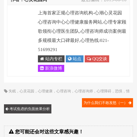
上海首家正规心理咨询机构-心潮心灵花园
心理咨询中心心理健康服务网站,心理专家顾
歌领衔心理医生团队,心理咨询师成功案例最
多规模最大口碑最好,心理热线:021-
51699291
站内专栏
站点
QQ交谈
新浪微博
失眠
，
心灵花园
，
心理健康
，
心理咨询
，
心理咨询师
，
心理障碍
，
恐惧
，
情
绪障碍
，
焦虑
，
紧张
，
考试
，
考试压力
，
考试焦虑
，
顾歌
为什么我们不敢发怒（一）
考试焦虑的负面效果分析
您可能还会对这些文章感兴趣！