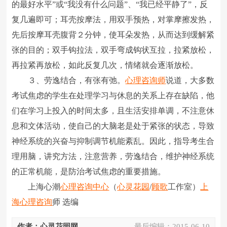
的最好水平”或“我没有什么问题”、“我已经平静了”，反
复几遍即可；耳壳按摩法，用双手预热，对掌摩擦发热，
先后按摩耳壳腹背２分钟，使耳朵发热，从而达到缓解紧
张的目的；双手钩拉法，双手弯成钩状互拉，拉紧放松，
再拉紧再放松，如此反复几次，情绪就会逐渐放松。
３、劳逸结合，有张有弛。
心理咨询师
说道，大多数
考试焦虑的学生在处理学习与休息的关系上存在缺陷，他
们在学习上投入的时间太多，且生活安排单调，不注意休
息和文体活动，使自己的大脑老是处于紧张的状态，导致
神经系统的兴奋与抑制调节机能紊乱。因此，指导考生合
理用脑，讲究方法，注意营养，劳逸结合，维护神经系统
的正常机能，是防治考试焦虑的重要措施。
上海心潮
心理咨询中心
（
心灵花园
/
顾歌
工作室）
上
海心理咨询
师 选编
作者：心灵花园网
最后编辑：
2015-06-10