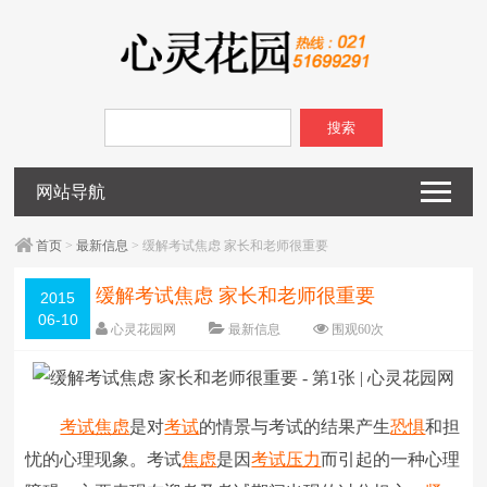
搜索
网站导航
首页
>
最新信息
> 缓解考试焦虑 家长和老师很重要
缓解考试焦虑 家长和老师很重要
2015
06-10
心灵花园网
最新信息
围观
60
次
已关闭评论
编辑日期：
2015-06-10
字体：
大
中
小
考试焦虑
是对
考试
的情景与考试的结果产生
恐惧
和担
忧的心理现象。考试
焦虑
是因
考试压力
而引起的一种心理