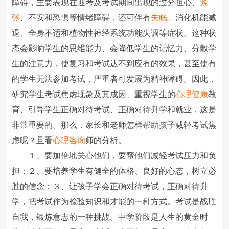
障碍，主要表现在迎考及考试期间出现的过分担心、
紧
张
、不安和恐惧等情绪障碍，还可伴有
失眠
、消化机能减
退、全身不适和植物性神经系统功能失调等症状。这种状
态会影响学生的思维能力、会降低学生的记忆力、分散学
生的注意力，使复习和考试达不到应有的效果，甚至使有
的学生无法参加考试，严重者可发展为精神障碍。因此，
研究学生考试焦虑现象及其成因、重视学生的
心理健康
教
育、引导学生正确对待考试、正确对待升学和就业，这是
非常重要的。那么，家长和老师怎样帮助孩子减轻考试焦
虑呢？且看
心理咨询
师的分析。
１、要加倍地关心他们，要帮他们减轻考试压力和负
担；２、要培养学生有健全的体格、良好的心态，树立必
胜的信念；３、让孩子学会正确对待考试，正确对待升
学，把考试作为检验知识和才能的一种方式。考试是战胜
自我，锻炼意志的一种挑战。中学阶段是人生的黄金时