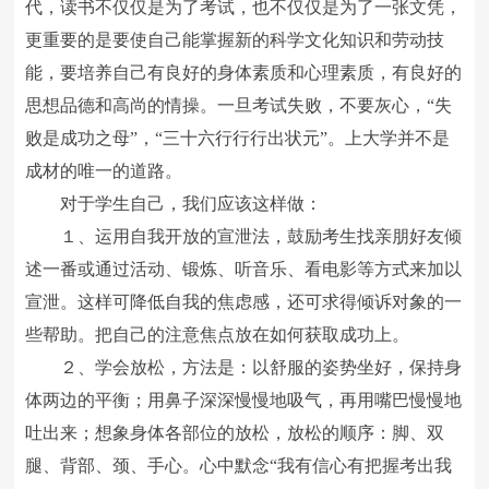
代，读书不仅仅是为了考试，也不仅仅是为了一张文凭，
更重要的是要使自己能掌握新的科学文化知识和劳动技
能，要培养自己有良好的身体素质和心理素质，有良好的
思想品德和高尚的情操。一旦考试失败，不要灰心，“失
败是成功之母”，“三十六行行行出状元”。上大学并不是
成材的唯一的道路。
对于学生自己，我们应该这样做：
１、运用自我开放的宣泄法，鼓励考生找亲朋好友倾
述一番或通过活动、锻炼、听音乐、看电影等方式来加以
宣泄。这样可降低自我的焦虑感，还可求得倾诉对象的一
些帮助。把自己的注意焦点放在如何获取成功上。
２、学会放松，方法是：以舒服的姿势坐好，保持身
体两边的平衡；用鼻子深深慢慢地吸气，再用嘴巴慢慢地
吐出来；想象身体各部位的放松，放松的顺序：脚、双
腿、背部、颈、手心。心中默念“我有信心有把握考出我