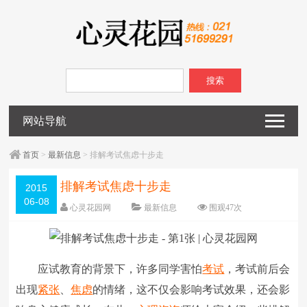
搜索
网站导航
首页
>
最新信息
> 排解考试焦虑十步走
排解考试焦虑十步走
2015
06-08
心灵花园网
最新信息
围观
47
次
已关闭评论
编辑日期：
2015-06-08
字体：
大
中
小
应试教育的背景下，许多同学害怕
考试
，考试前后会
出现
紧张
、
焦虑
的情绪，这不仅会影响考试效果，还会影