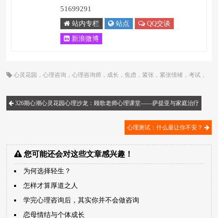
51699291
站内专栏
站点
QQ交谈
新浪微博
心灵花园
，
心理咨询
，
心理咨询师
，
成长
，
焦虑
，
紧张
，
紧张情绪
，
考试
，
考试焦虑
，
顾歌
326期心潮心灵花园心理沙龙：顾歌老师心理课堂――萨提亚与家庭治疗
心理测试：什么最让你不安？
您可能还会对这些文章感兴趣！
为何选择轻生？
怎样才算厚道之人
学完心理咨询后，其实你并不会做咨询
恋母情结与个体成长