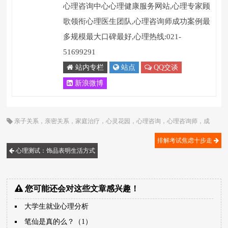
心理咨询中心心理健康服务网站,心理专家顾
歌领衔心理医生团队,心理咨询师成功案例最
多规模最大口碑最好,心理热线:021-
51699291
站内专栏
站点
QQ交谈
新浪微博
亲子关系
，
亲密关系
，
家庭治疗
，
心灵花园
，
心理咨询
，
心理咨询师
，
成
长
，
顾歌
排解考试焦虑十步走
心理测试：饰品表明生活方式
您可能还会对这些文章感兴趣！
大学生就业心理分析
笔仙是真的么？（1）