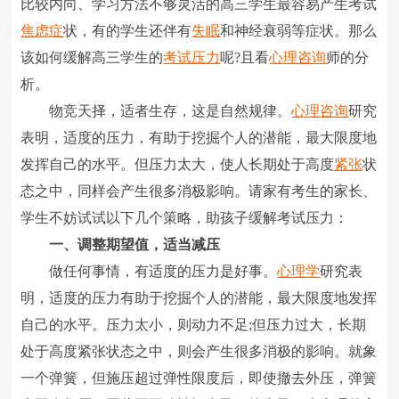
比较内向、学习方法不够灵活的高三学生最容易产生考试
焦虑症
状，有的学生还伴有
失眠
和神经衰弱等症状。那么
该如何缓解高三学生的
考试压力
呢?且看
心理咨询
师的分
析。
物竞天择，适者生存，这是自然规律。
心理咨询
研究
表明，适度的压力，有助于挖掘个人的潜能，最大限度地
发挥自己的水平。但压力太大，使人长期处于高度
紧张
状
态之中，同样会产生很多消极影响。请家有考生的家长、
学生不妨试试以下几个策略，助孩子缓解考试压力：
一、调整期望值，适当减压
做任何事情，有适度的压力是好事。
心理学
研究表
明，适度的压力有助于挖掘个人的潜能，最大限度地发挥
自己的水平。压力太小，则动力不足;但压力过大，长期
处于高度紧张状态之中，则会产生很多消极的影响。就象
一个弹簧，但施压超过弹性限度后，即使撤去外压，弹簧