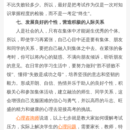
不比失败轻多少。所以，最好是把考试作为仅是一次对知
识掌握程度的检验，而不是一考定“终生”。
七、发展良好的个性，营造积极的人际关系
人是社会的人，只有在集体中才能诞生优秀的个体。
所以，即使学习再紧张，自己心目中还是要有集体、朋友
和同学的关系，要把自己融入到集体之中去。在紧张的备
考时，你可以将内心的疑惑、不满向朋友倾诉，听听朋友
的意见。在日常的学习生活中，要努力做到“胜不骄败不
馁”、懂得“失败是成功之母”，培养坚强的意志和坚韧的
毅力。形成开朗、自信、热情并乐于助人的良好个性，积
极关心和参加集体活动，建立融洽的师生、同学关系，这
会增强自己克服困难的信心与勇气，并以高昂的斗志、旺
盛的精力和健康的心理去迎接高考的挑战。
心理咨询师
说道，以上七步就是教大家如何缓解考试
压力，实际上解决学生的
心理问题
，需要家长，教师，特