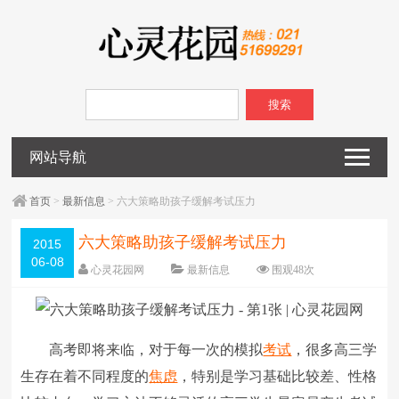
搜索
网站导航
首页
>
最新信息
> 六大策略助孩子缓解考试压力
六大策略助孩子缓解考试压力
2015
06-08
心灵花园网
最新信息
围观
48
次
已关闭评论
编辑日期：
2015-06-08
字体：
大
中
小
高考即将来临，对于每一次的模拟
考试
，很多高三学
生存在着不同程度的
焦虑
，特别是学习基础比较差、性格