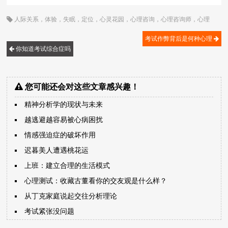
人际关系
，
体验
，
失眠
，
定位
，
心灵花园
，
心理咨询
，
心理咨询师
，
心理
学
，
心理问题
，
暗示
，
焦虑
，
焦虑症
，
紧张
，
考试
，
考试压力
，
考试焦虑
，
顾
歌
考试作弊背后是何种心理
你知道考试综合症吗
您可能还会对这些文章感兴趣！
精神分析学的现状与未来
越逃避越容易被心病困扰
情感强迫症的破坏作用
迟暮美人遭遇桃花运
上班：建立合理的生活模式
心理测试：收藏古董看你的交友观是什么样？
从丁克家庭说起交往分析理论
考试紧张没问题