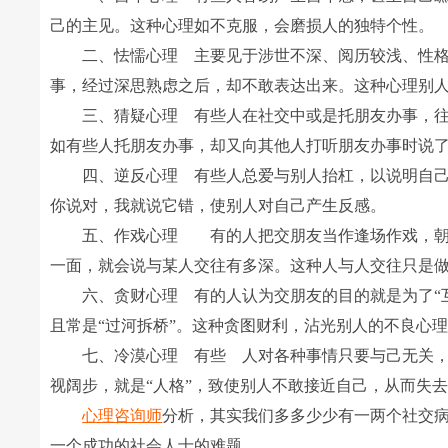
己的主见。这种心理如不克服，会磨损人的独特个性。
二、怯懦心理 主要见于涉世不深、阅历较浅、性格
事，经过深思熟虑之后，却不敢表达出来。这种心理别
三、猜疑心理 有些人在社交中或是托朋友办事，往
如有些人托朋友办事，却又向其他人打听朋友办事时说
四、逆反心理 有些人总爱与别人抬杠，以说明自己标
你说对，我就说它错，使别人对自己产生反感。
五、作戏心理 有的人把交朋友当作逢场作戏，朝秦
一面，就会说与某人交往有多深。这种人与人交往只是
六、贪财心理 有的人认为交朋友的目的就是为了“互
且常是“过河拆桥”。这种贪图财利，沾光别人的不良心
七、冷漠心理 有些 人对各种事情只要与己无关，
视阔步，就是“人格”，致使别人不敢接近自己，从而失
心理咨询师
分析，其实我们多多少少有一两个社交
一个成功的社会人士的难题。