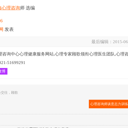
海心理咨询
师 选编
96
网
发表
最后编辑：
2015-06
理咨询中心心理健康服务网站,心理专家顾歌领衔心理医生团队,心理
51699291
微博
会交往
，
顾歌
心理咨询师谈意志力训