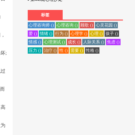
标签
的
心理咨询师 ()
心理咨询 ()
顾歌 ()
心灵花园 ()
爱 ()
情绪 ()
行为 ()
心理学 ()
心理 ()
孩子 ()
四，
情感 ()
心理测试 ()
成长 ()
人际关系 ()
焦虑 ()
压力 ()
治疗 ()
性 ()
需要 ()
性格 ()
坏;
见过
，而
、高
做为