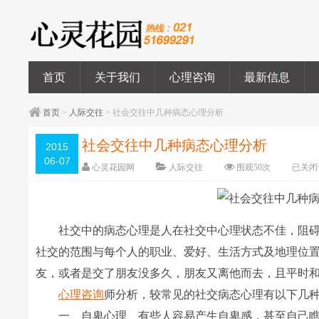
首页
关于我们
心理咨询
最新信息
首页
>
人际交往
> 社会交往中几种病态心理分析
社会交往中几种病态心理分析
2015
06-07
心灵花园网
人际交往
围观
50
次
已关闭
社交中的病态心理是人在社交中心理状态不佳，阻碍
社交的范围与每个人的职业、爱好、生活方式及地理位
友，或者是交了朋友没多久，朋友又离他而去，且平时
心理咨询
师分析，较常见的社交病态心理有以下几
一、自卑心理 有些人容易产生自卑感，甚至自己瞧