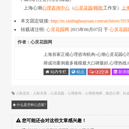
上海心潮
心理咨询中心
（
心灵花园
/
顾歌
工作室）
上
本文固定链接:
http://m.xinlinghuayuan.com/archives/191
转载请注明:
心灵花园网
2015年06月07日
于
心灵花园
作者：心灵花园网
上海首家正规心理咨询机构-心潮心灵花园心
师成功案例最多规模最大口碑最好,心理热线:021-
站内专栏
站点
QQ交谈
新浪
人际交往
，
人际关系
，
心灵花园
，
心理咨询
，
心理咨询师
，
病态心理
，
社
什么是空杯心态呢?
您可能还会对这些文章感兴趣！