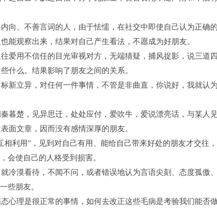
内向、不善言词的人，由于怯懦，在社交中即使自己认为正确
人也能观察出来，结果对自己产生看法，不愿成为好朋友。
往爱用不信任的目光审视对方，无端猜疑，捕风捉影，说三道
了些什么。结果影响了朋友之间的关系。
新立异，对任何一件事情，不管是非曲直，你说好，我就认为
暮楚，见异思迁，处处应付，爱吹牛，爱说漂亮话，与某人
做表面文章，因而没有感情深厚的朋友。
相利用”，见到对自己有用、能给自己带来好处的朋友才交往
理，会使自己的人格受到损害。
就冷漠看待，不闻不问，或者错误地认为言语尖刻、态度孤傲
去一些朋友。
病态心理是很正常的事情，如何去改正这些毛病是考验我们能否