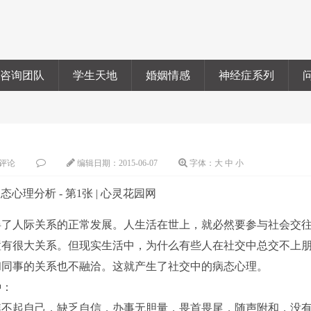
咨询团队
学生天地
婚姻情感
神经症系列
评论
编辑日期：
2015-06-07
字体：
大
中
小
了人际关系的正常发展。人生活在世上，就必然要参与社会交
置有很大关系。但现实生活中，为什么有些人在社交中总交不上
和同事的关系也不融洽。这就产生了社交中的病态心理。
种：
不起自己，缺乏自信，办事无胆量，畏首畏尾，随声附和，没