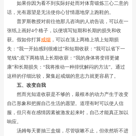
如果你因为看不到实际好处而对体育锻炼三心二意的
话，光有愿望是无法使你心甘情愿地穿上跑鞋的。
普罗斯教授对前往他那儿咨询的人劝告说，可以在一
张纸上画好4个格子，以便填写短期和长期的损失和收
获。假如你打算
戒烟
，可以在顶上两格上填上短期损
失：“我一开始感到很难过”和短期收获：“我可以省下一
笔钱”;底下两格填上长期收获：“我的身体将变得更健
康”和长期损失：“我将推动一种排忧解闷的方法”。通过
这样的仔细比较，聚集起戒烟的意志力就更容易了。
五、改变自我
然而光知道收获是不够的，最根本的动力产生于改变
自己形象和把握自己生活的愿望。道理有时可以使人信
服，但只有在感情因素被激发起来时，自己才能真正加以
响应。
汤姆每天要抽三盒烟，尽管咳嗽不止，但依然听不进