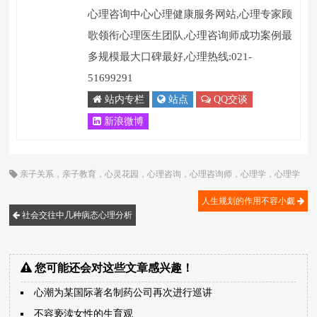
心理咨询中心心理健康服务网站,心理专家顾
歌领衔心理医生团队,心理咨询师成功案例最
多规模最大口碑最好,心理热线:021-
51699291
站内专栏
站点
QQ交谈
新浪微博
亲子关系
，
亲子教育
，
心灵花园
，
心理咨询
，
心理咨询师
，
心理学
，
心理学
家
，
戒烟
，
紧张
，
顾歌
人生规划的作用不容小觑
社会交往中几种病态心理分析
您可能还会对这些文章感兴趣！
心潮为某国际著名制药公司再次进行巡讲
不容亵渎女性的生育观