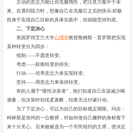
主动的意志力能让你克服惰性，把注意力集中于未
来。在遇到阻力时，想像自己在克服它之后的快乐;积极
投身于实现自己目标的具体实践中，你就能坚持到底。
二、下定决心
美国罗得艾兰大学
心理学
教授詹姆斯・普罗斯把实现
某种转变分为四步：
抵制――不愿意转变;
考虑――权衡转变的得失;
行动――培养意志力来实现转变;
坚持――用意志力来保持转变。
有的人属于“慢性决策者”，他们知道自己应该减少喝
酒量，但决策时却优柔寡断，结果无法付诸行动。
为了下定决心，可以为自己的目标规定期限。玛吉・
柯林斯是加州的一位教师，对如何使自己臃肿的身材瘦下
来十分关心。后来她被选为一个市民组织的主席，便决定