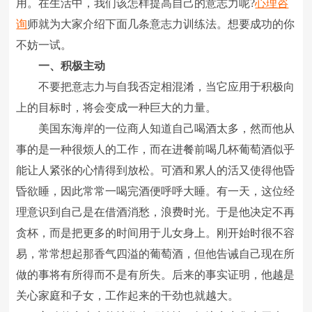
用。在生活中，我们该怎样提高自己的意志力呢?
心理咨
询
师就为大家介绍下面几条意志力训练法。想要成功的你
不妨一试。
一、积极主动
不要把意志力与自我否定相混淆，当它应用于积极向
上的目标时，将会变成一种巨大的力量。
美国东海岸的一位商人知道自己喝酒太多，然而他从
事的是一种很烦人的工作，而在进餐前喝几杯葡萄酒似乎
能让人紧张的心情得到放松。可酒和累人的活又使得他昏
昏欲睡，因此常常一喝完酒便呼呼大睡。有一天，这位经
理意识到自己是在借酒消愁，浪费时光。于是他决定不再
贪杯，而是把更多的时间用于儿女身上。刚开始时很不容
易，常常想起那香气四溢的葡萄酒，但他告诫自己现在所
做的事将有所得而不是有所失。后来的事实证明，他越是
关心家庭和子女，工作起来的干劲也就越大。