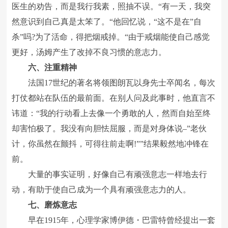
医生的劝告，而是我行我素，照抽不误。“有一天，我突
然意识到自己真是太笨了。“他回忆说，“这不是在”自
杀”吗?为了活命，得把烟戒掉。“由于戒烟能使自己感觉
更好，汤姆产生了改掉不良习惯的意志力。
六、注重精神
法国17世纪的著名将领图朗瓦以身先士卒闻名，每次
打仗都站在队伍的最前面。在别人问及此事时，他直言不
讳道：“我的行动看上去像一个勇敢的人，然而自始至终
却害怕极了。我没有向胆怯屈服，而是对身体说–”老伙
计，你虽然在颤抖，可得往前走啊!””结果毅然地冲锋在
前。
大量的事实证明，好像自己有顽强意志一样地去行
动，有助于使自己成为一个具有顽强意志力的人。
七、磨炼意志
早在1915年，心理学家博伊德・巴雷特曾经提出一套