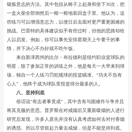
锻炼意志的方法。其中包括从椅子上起身和坐下30次，把
一盒火柴全部倒然后一根一根地装回盒子里。他认为，这
些练习可以增强意志力，以便日后去面对更严重更困难的
挑战。巴雷特的具体建议似乎有些过时，但他的思路却给
人以启发。例如，你可以事先安排星期天上午要干的事
情，并下决心不办好就不吃午饭。
来自新泽西州的比尔・布拉德利是纽约职业篮球队的
明星，除了参加正常的训练之外，他是每天一大早来到球
场，独自一个人练习罚犯规球的投篮瞄准。“功夫不负有
心人”，他终于成为球队里投篮得分最多的人。
八、坚持到底
俗话说“有志者事竟成”，其中含有与困难作斗争并且
将其克服的意思。普罗斯在对戒烟后又重新吸烟的人进行
研究后发现，许多人原先并没有认真考虑如何去对付香烟
的诱惑。所以尽管鼓起力量去戒烟，但是不能坚持到底。