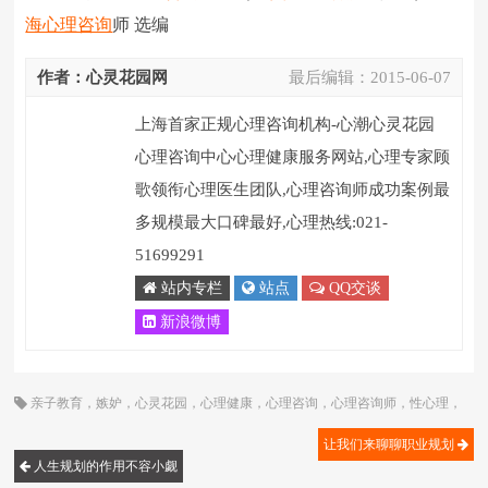
海心理咨询
师 选编
作者：心灵花园网
最后编辑：
2015-06-07
上海首家正规心理咨询机构-心潮心灵花园
心理咨询中心心理健康服务网站,心理专家顾
歌领衔心理医生团队,心理咨询师成功案例最
多规模最大口碑最好,心理热线:021-
51699291
站内专栏
站点
QQ交谈
新浪微博
亲子教育
，
嫉妒
，
心灵花园
，
心理健康
，
心理咨询
，
心理咨询师
，
性心理
，
成长
，
案例
，
模仿
，
沟通
，
相处
，
紧张
，
老年人
，
隔代教育
，
顾歌
让我们来聊聊职业规划
人生规划的作用不容小觑