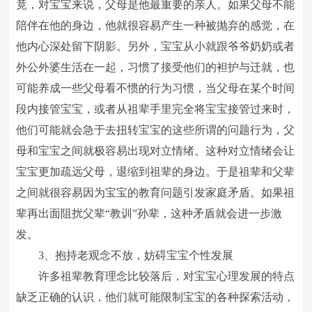
竟，对宝宝来说，父母是他最重要的亲人。如果父母不能
陪伴在他的身边，他就很容易产生一种被抛弃的感觉，在
他内心深处留下阴影。另外，宝宝从小就跟爷爷奶奶或者
外公外婆生活在一起，习惯了接受他们的袒护与迁就，也
可能养成一些父母看不惯的行为习惯，当父母在某个时间
段内接管宝宝，或者从祖辈手里完全将宝宝接管过来时，
他们可能就会急于去扭转宝宝的这些所谓的问题行为，父
母和宝宝之间就极容易出现对立情绪。这种对立情绪会让
宝宝更加疏远父母，退缩到祖辈的身边。于是祖辈和父辈
之间就很容易因为宝宝的教育问题引发家庭矛盾。如果祖
辈再出面阻扰父辈“教训”孙辈，这种矛盾就会进一步激
发。
3、抱持老观念不放，妨碍宝宝个性发展
许多祖辈教育理念比较落后，对宝宝心理发展的特点
缺乏正确的认识，他们就可能限制宝宝的各种探索活动，