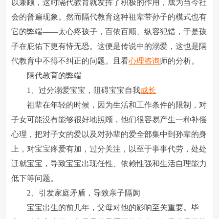
以兼顾，这时隔代教育就发挥了积极的作用，成为当今社
会的普遍现象。然而隔代教育这种祖辈带孙子的模式也有
它的弊端――太心疼孩子，百依百顺、纵容犯错，于是孩
子在庇佑下更有恃无恐。这便是传说中的溺爱，这也是隔
代教育中不得不纠正的问题。且看
心理咨询
师的分析。
隔代教育的弊端
1、过分溺爱宝宝，阻碍宝宝自我
成长
祖辈在年轻的时候，因为生活和工作条件的限制，对
子女可能没有能够很好地照顾，他们很容易产生一种补偿
心理，把对子女的爱以及对孙辈的爱全部集中到孙辈的身
上，对宝宝疼爱有加，过分关注，以至于事事代劳，处处
迁就宝宝，导致宝宝出现任性、依赖性强和生活自理能力
低下等问题。
2、引发家庭矛盾，导致亲子隔阂
宝宝出生的前几年，父母对他的影响至关重要。毕