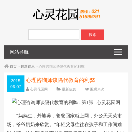
搜索
网站导航
首页
>
最新信息
> 心理咨询师谈隔代教育的利弊
心理咨询师谈隔代教育的利弊
2015
06-07
心灵花园网
最新信息
围观
34
次
已关闭评论
编辑日期：
2015-06-07
字体：
大
中
小
“妈妈生，外婆养，爸爸回家就上网，外公天天菜市
场，爷爷奶奶来欣赏。”年轻父母往往在孩子和工作间难