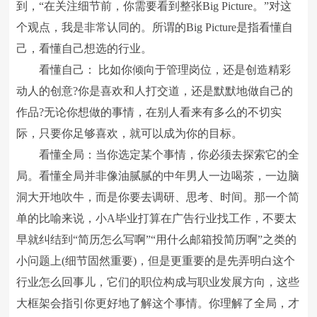
到，“在关注细节前，你需要看到整张Big Picture。”对这
个观点，我是非常认同的。所谓的Big Picture是指看懂自
己，看懂自己想选的行业。
看懂自己： 比如你倾向于管理岗位，还是创造精彩
动人的创意?你是喜欢和人打交道，还是默默地做自己的
作品?无论你想做的事情，在别人看来有多么的不切实
际，只要你足够喜欢，就可以成为你的目标。
看懂全局：当你选定某个事情，你必须去探索它的全
局。看懂全局并非像油腻腻的中年男人一边喝茶，一边脑
洞大开地吹牛，而是你要去调研、思考、时间。那一个简
单的比喻来说，小A毕业打算在广告行业找工作，不要太
早就纠结到“简历怎么写啊”“用什么邮箱投简历啊”之类的
小问题上(细节固然重要)，但是更重要的是先弄明白这个
行业怎么回事儿，它们的职位构成与职业发展方向，这些
大框架会指引你更好地了解这个事情。你理解了全局，才