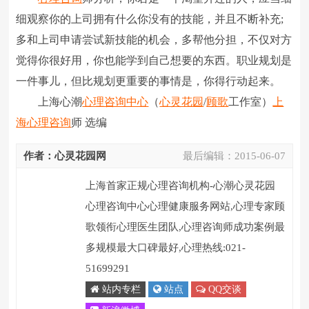
细观察你的上司拥有什么你没有的技能，并且不断补充;
多和上司申请尝试新技能的机会，多帮他分担，不仅对方
觉得你很好用，你也能学到自己想要的东西。职业规划是
一件事儿，但比规划更重要的事情是，你得行动起来。
上海心潮
心理咨询中心
（
心灵花园
/
顾歌
工作室）
上
海心理咨询
师 选编
作者：心灵花园网
最后编辑：
2015-06-07
上海首家正规心理咨询机构-心潮心灵花园
心理咨询中心心理健康服务网站,心理专家顾
歌领衔心理医生团队,心理咨询师成功案例最
多规模最大口碑最好,心理热线:021-
51699291
站内专栏
站点
QQ交谈