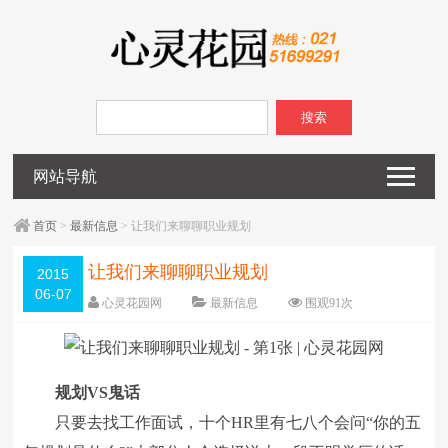
搜索
网站导航
首页
>
最新信息
> 让我们来聊聊职业规划
让我们来聊聊职业规划
2015
06-07
心灵花园网
最新信息
围观
91
次
已关闭评论
编辑日期：
2015-06-07
字体：
大
中
小
规划VS鬼话
只要去找工作面试，十个HR里有七八个会问“你的五