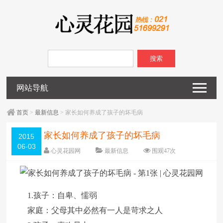
搜索
网站导航
首页
>
最新信息
> 家长如何养成了孩子的坏毛病
家长如何养成了孩子的坏毛病
2015
06-03
心灵花园网
最新信息
围观
47
次
已关闭评论
编辑日期：
2015-06-03
字体：
大
中
小
1.孩子：自卑、懦弱
家庭：父母其中必然有一人是苛求之人