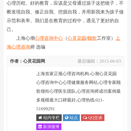
心理历程。好的教育，应该是父母通过孩子这把镜子，不
断发现自我、修正自我、挖掘自我，并用新我来为孩子做
示范和表率。我们是在教育的过程中，遇见了更好的自
己。
上海心潮
心理咨询中心
（
心灵花园
/
顾歌
工作室）
上
海心理咨询
师 选编
作者：心灵花园网
最后编辑：
2015-06-03
上海首家正规心理咨询机构-心潮心灵花园
心理咨询中心心理健康服务网站,心理专家顾
歌领衔心理医生团队,心理咨询师成功案例最
多规模最大口碑最好,心理热线:021-
51699291
站内专栏
站点
QQ交谈
新浪微博