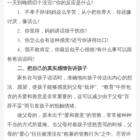
一天到晚唠叨个没完!”你的反应是什么?
1、不孝子孙!妈妈这么辛苦，从小把你养大，你还嫌
讨厌，像话么?
2、你觉得，妈妈讲话很干扰你?
3、你怎么会有这种感觉?还亏你讲得出口!
4、我不敢肯定，你最近似乎心很烦?有什么事可以跟
爸爸说说吗?
二、把自己的真实感情告诉孩子
家长在与孩子说话时，准确地向孩子传达出内心的想
法、愿望，使孩子能够感觉到父母“批评”、“教育”中所包
含的关爱和善意是非常重要的，这可以减少由于父母“言
辞不妥”而引发孩子的抵触情绪。
做父母的，原本出于“爱和善意”的管教，常常被种种
不当的方式所遮掩。当父母对着孩子愤怒责骂的时候，父
母的“爱心”往往被湮没在“粗暴的管教行为”之中。尽管许