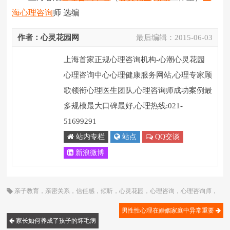
海心理咨询
师 选编
作者：心灵花园网
最后编辑：
2015-06-03
上海首家正规心理咨询机构-心潮心灵花园
心理咨询中心心理健康服务网站,心理专家顾
歌领衔心理医生团队,心理咨询师成功案例最
多规模最大口碑最好,心理热线:021-
51699291
站内专栏
站点
QQ交谈
新浪微博
亲子教育
，
亲密关系
，
信任感
，
倾听
，
心灵花园
，
心理咨询
，
心理咨询师
，
情感
，
成长
，
教育孩子
，
沟通
，
焦虑
，
相处
，
青春期
，
顾歌
男性性心理在婚姻家庭中异常重要
家长如何养成了孩子的坏毛病