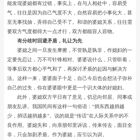
能发现婆媳都有过错，事实上，在与人相处中，容易受
气，往往是因为自己气度不大，自然容易把小事化大，甚
至无事找抽，弄得自己受不了。和谐的婆媳关系，往往需
要双方气度都得大一点才行，双方都能容人容物。
有分歧时回避矛盾，礼让为先
婆媳之间一旦发生摩擦，不管孰是孰非，作媳妇的一
定要先忍让，万不可针锋相对。婆婆说什么，只管听着，
等事后双方都心平气和了，再探讨矛盾的起因与解决方
法。这样一来，婆婆面子十足，自己今后也会想法子弥补
自己的过失，你在婆婆眼中更是一个识大体的好媳妇。
此外，婆媳双方平日有了意见，切忌向邻居、同事或
朋友乱讲。我国民间有这样一句俗语：“捎东西越捎越
少，捎话越捎越多”。说的就是“传话”在人际关系中的不
良作用。婆媳失和，向亲朋邻里诉说，传来传去，面目全
非，只会加剧矛盾。作为婆媳，应引以为训。