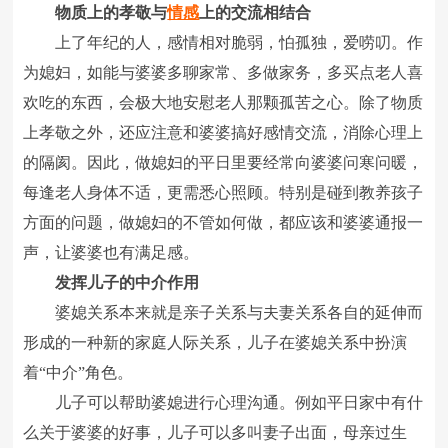
物质上的孝敬与
情感
上的交流相结合
上了年纪的人，感情相对脆弱，怕孤独，爱唠叨。作
为媳妇，如能与婆婆多聊家常、多做家务，多买点老人喜
欢吃的东西，会极大地安慰老人那颗孤苦之心。除了物质
上孝敬之外，还应注意和婆婆搞好感情交流，消除心理上
的隔阂。因此，做媳妇的平日里要经常向婆婆问寒问暖，
每逢老人身体不适，更需悉心照顾。特别是碰到教养孩子
方面的问题，做媳妇的不管如何做，都应该和婆婆通报一
声，让婆婆也有满足感。
发挥儿子的中介作用
婆媳关系本来就是亲子关系与夫妻关系各自的延伸而
形成的一种新的家庭人际关系，儿子在婆媳关系中扮演
着“中介”角色。
儿子可以帮助婆媳进行心理沟通。例如平日家中有什
么关于婆婆的好事，儿子可以多叫妻子出面，母亲过生