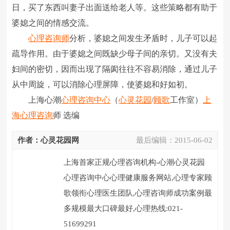
日，买了东西叫妻子出面送给老人等。这些策略都有助于
婆媳之间的情感交流。
心理咨询师
分析，婆媳之间发生矛盾时，儿子可以起
疏导作用。由于婆媳之间既缺少母子间的亲切。又没有夫
妇间的密切，因而出现了隔阂往往不容易消除，通过儿子
从中周旋，可以消除心理屏障，使婆媳和好如初。
上海心潮
心理咨询中心
（
心灵花园
/
顾歌
工作室）
上
海心理咨询
师 选编
作者：心灵花园网
最后编辑：
2015-06-02
上海首家正规心理咨询机构-心潮心灵花园
心理咨询中心心理健康服务网站,心理专家顾
歌领衔心理医生团队,心理咨询师成功案例最
多规模最大口碑最好,心理热线:021-
51699291