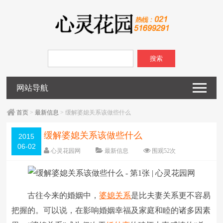
搜索
网站导航
首页
>
最新信息
> 缓解婆媳关系该做些什么
缓解婆媳关系该做些什么
2015
06-02
心灵花园网
最新信息
围观
52
次
已关闭评论
编辑日期：
2015-06-02
字体：
大
中
小
古往今来的婚姻中，
婆媳关系
是比夫妻关系更不容易
把握的。可以说，在影响婚姻幸福及家庭和睦的诸多因素