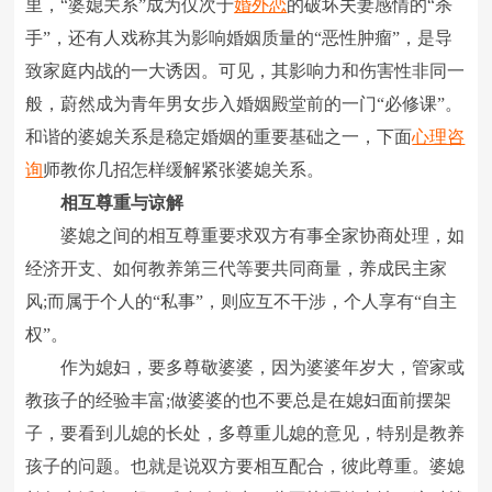
里，“婆媳关系”成为仅次于
婚外恋
的破坏夫妻感情的“杀
手”，还有人戏称其为影响婚姻质量的“恶性肿瘤”，是导
致家庭内战的一大诱因。可见，其影响力和伤害性非同一
般，蔚然成为青年男女步入婚姻殿堂前的一门“必修课”。
和谐的婆媳关系是稳定婚姻的重要基础之一，下面
心理咨
询
师教你几招怎样缓解紧张婆媳关系。
相互尊重与谅解
婆媳之间的相互尊重要求双方有事全家协商处理，如
经济开支、如何教养第三代等要共同商量，养成民主家
风;而属于个人的“私事”，则应互不干涉，个人享有“自主
权”。
作为媳妇，要多尊敬婆婆，因为婆婆年岁大，管家或
教孩子的经验丰富;做婆婆的也不要总是在媳妇面前摆架
子，要看到儿媳的长处，多尊重儿媳的意见，特别是教养
孩子的问题。也就是说双方要相互配合，彼此尊重。婆媳