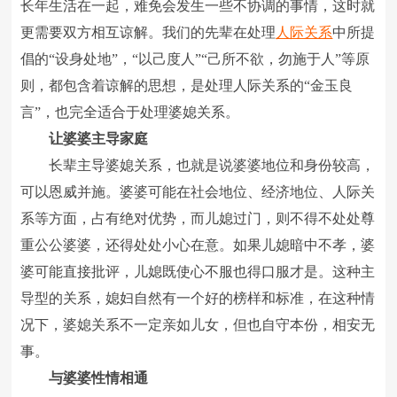
长年生活在一起，难免会发生一些不协调的事情，这时就
更需要双方相互谅解。我们的先辈在处理
人际关系
中所提
倡的“设身处地”，“以己度人”“己所不欲，勿施于人”等原
则，都包含着谅解的思想，是处理人际关系的“金玉良
言”，也完全适合于处理婆媳关系。
让婆婆主导家庭
长辈主导婆媳关系，也就是说婆婆地位和身份较高，
可以恩威并施。婆婆可能在社会地位、经济地位、人际关
系等方面，占有绝对优势，而儿媳过门，则不得不处处尊
重公公婆婆，还得处处小心在意。如果儿媳暗中不孝，婆
婆可能直接批评，儿媳既使心不服也得口服才是。这种主
导型的关系，媳妇自然有一个好的榜样和标准，在这种情
况下，婆媳关系不一定亲如儿女，但也自守本份，相安无
事。
与婆婆性情相通