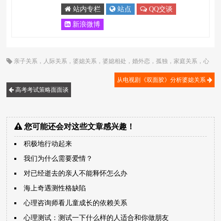
站内专栏
站点
QQ交谈
新浪微博
亲子关系
，
人际关系
，
婆媳关系
，
婆媳相处
，
婚外恋
，
孤独
，
家庭关系
，
心
灵花园
，
心理咨询
，
心理咨询师
，
情感
，
情感交流
，
相处
，
紧张
，
顾歌
从电视剧《双面胶》分析婆媳关系
高考考试策略面面谈
您可能还会对这些文章感兴趣！
积极地行动起来
我们为什么需要爱情？
对已经逝去的亲人不能释怀怎么办
海上奇遇测性格缺陷
心理咨询师看儿童成长的依赖关系
心理测试：测试一下什么样的人适合和你做朋友