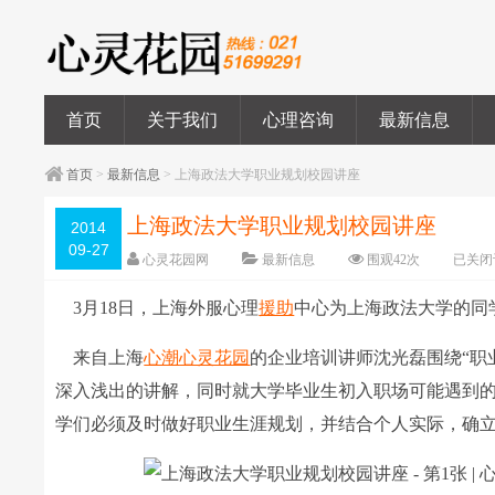
首页
关于我们
心理咨询
最新信息
首页
>
最新信息
> 上海政法大学职业规划校园讲座
上海政法大学职业规划校园讲座
2014
09-27
心灵花园网
最新信息
围观
42
次
已关闭
3月18日，上海外服心理
援助
中心为上海政法大学的同
来自上海
心潮
心灵花园
的企业培训讲师沈光磊围绕“职业
深入浅出的讲解，同时就大学毕业生初入职场可能遇到
学们必须及时做好职业生涯规划，并结合个人实际，确