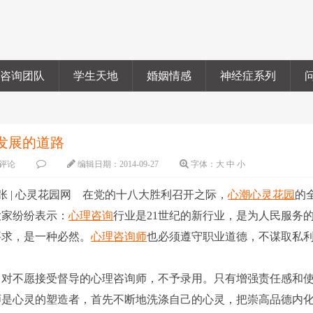
咨询团队
学生天地
婚姻情感
神经症系列
发展的道路
评论
编辑日期：
2014-09-27
字体：
大
中
小
在党的十八大胜利召开之际，
心潮
心灵花园
的
大家纷纷表示：
心理咨询
行业是21世纪的新行业，是为人民服务
要求，是一种必然。
心理咨询师
也必须遵守职业道德，不谋取私
，对不愿接受督导的心理咨询师，不予录用。只有增强责任感和
师是心灵的塑造者，首先不断地洗涤自己的心灵，把崇高品德内