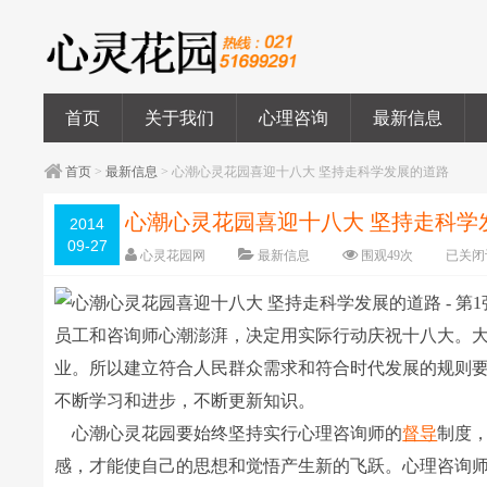
首页
关于我们
心理咨询
最新信息
首页
>
最新信息
> 心潮心灵花园喜迎十八大 坚持走科学发展的道路
心潮心灵花园喜迎十八大 坚持走科学
2014
09-27
心灵花园网
最新信息
围观
49
次
已关闭
员工和咨询师心潮澎湃，决定用实际行动庆祝十八大。
业。所以建立符合人民群众需求和符合时代发展的规则
不断学习和进步，不断更新知识。
心潮心灵花园要始终坚持实行心理咨询师的
督导
制度
感，才能使自己的思想和觉悟产生新的飞跃。心理咨询