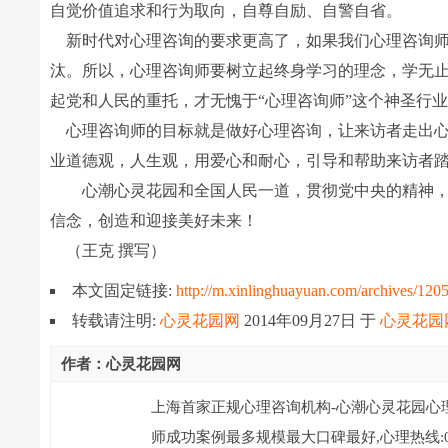
自觉价值追求和行为取向，自尊自励、自警自省。
新时代对心理咨询的要求更高了，如果我们心理咨询师
汰。所以，心理咨询师要树立起终身学习的理念，学无
起党和人民的重托，才无愧于“心理咨询师”这个神圣行
心理咨询师的目标就是做好心理咨询，让来访者走出心
业道德观，人生观，用爱心和耐心，引导和帮助来访者
心潮心灵花园和全国人民一道，贯彻党中央的精神，
信念，创造和迎接美好未来！
（王克 撰写）
本文固定链接:
http://m.xinlinghuayuan.com/archives/120
转载请注明:
心灵花园网
2014年09月27日
于
心灵花园
作者：心灵花园网
上海首家正规心理咨询机构-心潮心灵花园心
师成功案例最多规模最大口碑最好,心理热线:021-