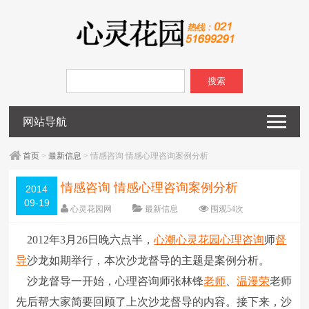
搜索
网站导航
首页
>
最新信息
> 情感咨询 情感心理咨询案例分析
情感咨询 情感心理咨询案例分析
2014
09-19
心灵花园网
最新信息
围观
54
次
已关闭评论
编辑日期：
2014-09-19
2012年3月26日晚六点半，
心潮
心灵花园
心理咨询
师
督
字体：
大
中
小
导
沙龙如期举行，本次沙龙督导的主题是案例分析。
沙龙督导一开始，心理咨询师张林锋
老师
、
温漫荣
老师
先后帮大家简要回顾了上次沙龙督导的内容。接下来，沙