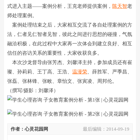
式进入主题――案例分析，王克老师提供案例，
陈天智
老
师处理案例。
案例处理结束之后，大家相互交流了各自处理案例的方
法，仁者见仁智者见智，彼此之间进行思想的碰撞，气氛
融洽积极，在此过程中大家再一次体会到建立良好、相互
信任的咨访关系的重要性，大家收获良多。
本次沙龙督导由张芳杰、刘馨泽主持，参加成员还有崔
璨、孙莉莉、王丁高、王浩、
温漫荣
、薛胜军、严季昌、
张磊、张林锋、张畋、章怡文、张寅凌、周邦伦。
（撰写/摄影：刘馨泽）
作者：心灵花园网
最后编辑：
2014-09-19