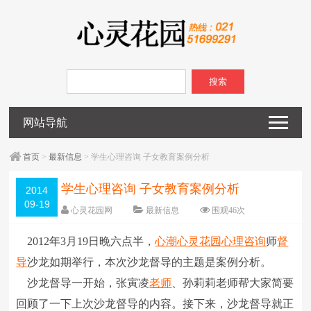
搜索
网站导航
首页
>
最新信息
> 学生心理咨询 子女教育案例分析
学生心理咨询 子女教育案例分析
2014
09-19
心灵花园网
最新信息
围观
46
次
已关闭评论
编辑日期：
2014-09-19
2012年3月19日晚六点半，
心潮
心灵花园
心理咨询
师
督
字体：
大
中
小
导
沙龙如期举行，本次沙龙督导的主题是案例分析。
沙龙督导一开始，张寅凌
老师
、孙莉莉老师帮大家简要
回顾了一下上次沙龙督导的内容。接下来，沙龙督导就正