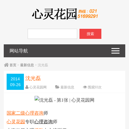
搜索
网站导航
首页
>
最新信息
> 沈光磊
沈光磊
2014
09-26
心灵花园网
最新信息
围观
93
次
已关闭评论
编辑日期：
2014-09-26
字体：
大
中
小
国家二级
心理咨询
师
心灵花园
专职
心理咨询
师