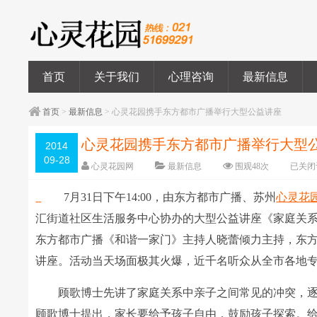
首页
关于我们
心理咨询
最新信息
首页
>
最新信息
> 心灵花园携手东方都市广播举行大型公益讲座
心灵花园携手东方都市广播举行大型
2014
09-28
心灵花园网
最新信息
围观
48
次
已关闭
7月31日下午14:00，由东方都市广播、苏州
心灵花
汇街道社区生活服务中心协办的大型公益讲座《家庭关
东方都市广播《和谐一家门》主持人晓蕾倾力主持，东方
讲座。活动当天场面极其火爆，近千名听众从全市各地
顾歌博士先讲了家庭关系中亲子之间常见的冲突，逐
顾歌博士提出，家长要给予孩子自由，鼓励孩子探索。