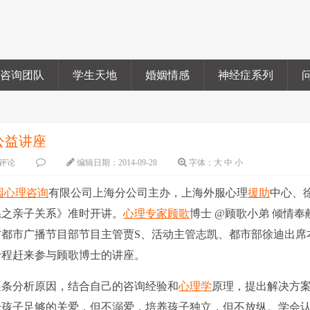
咨询团队
学生天地
婚姻情感
神经症系列
公益讲座
评论
编辑日期：
2014-09-28
字体：
大
中
小
园
心理咨询
有限公司上海分公司主办，上海外服心理
援助
中心、
系之亲子关系》准时开讲。
心理专家
顾歌
博士 @顾歌小弟 倾情奉
都市广播节目部节目主管贾S、活动主管志凯、都市部徐迪出席
专程赶来参与顾歌博士的讲座。
条分析原因，结合自己的咨询经验和
心理学
原理，提出解决方
给孩子足够的关爱，但不溺爱，培养孩子独立，但不放纵。学会