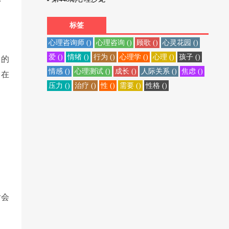
标签
心理咨询师 ()
心理咨询 ()
顾歌 ()
心灵花园 ()
爱 ()
情绪 ()
行为 ()
心理学 ()
心理 ()
孩子 ()
》的
情感 ()
心理测试 ()
成长 ()
人际关系 ()
焦虑 ()
，在
压力 ()
治疗 ()
性 ()
需要 ()
性格 ()
后会