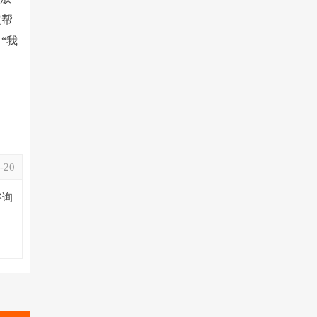
定帮
“我
-20
咨询