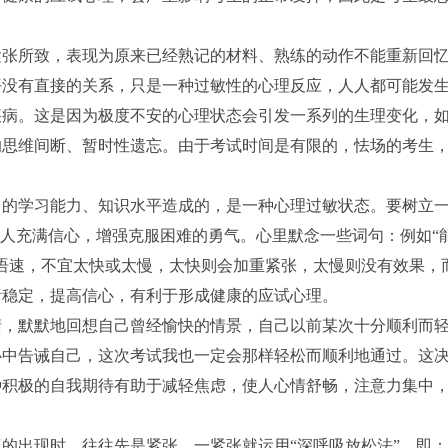
张所致，表现为原来已经熟记的材料、熟练的动作不能重新回
平没有直接的关系，只是一种过敏性的心理反应，人人都可能发
疾病。这是因为极度不安的心理状态会引发一系列的生理变化，
的思维间断、暂时性遗忘。由于考试时间是有限的，怯场的考生
己的学习能力、知识水平造成的，是一种心理过敏状态。要树立
使人充满信心，增强克服困难的勇气。心里默念一些词句：例如“
语速，不宜太快或太慢，太快则会加重紧张，太慢则没有效果，
绪稳定，提高信心，有利于形成健康的应试心理。
，默默地回想自己曾经愉快的情景，自己以前某次十分顺利而
心中告诫自己，这次考试我也一定会那样轻松而顺利地通过。这
种积极的自我期待有助于减轻焦虑，使人心情舒畅，注意力集中
的出现时，往往先是紧张，一紧张就运用“深呼吸放松法”，即