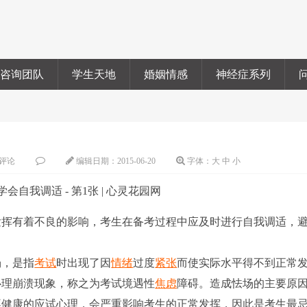
咨询团队
学生天地
婚姻情感
神经症系列
评论
编辑日期：
2015-06-20
字体：
大
中
小
发挥有着不良的影响，考生在备考过程中应及时进行自我调适，
场，是指
考试
时出现了因
情绪
过度
紧张
而使实际水平得不到正常
心理崩溃现象，称之为考试境遇性
焦虑
障碍。造成怯场的主要原
不健康的应试心理，会严重影响考生的正常发挥，因此是考生最