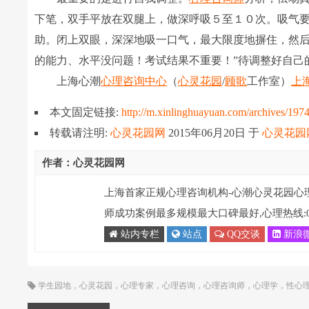
下笔，双手平放在双腿上，做深呼吸５至１０次。吸气
助。闭上双眼，深深地吸一口气，最大限度地摒住，然后
的能力、水平没问题！考试结果不重要！”待调整好自己
上海心潮
心理咨询中心
（
心灵花园
/
顾歌
工作室）
上
本文固定链接:
http://m.xinlinghuayuan.com/archives/197
转载请注明:
心灵花园网
2015年06月20日
于
心灵花园
作者：心灵花园网
上海首家正规心理咨询机构-心潮心灵花园心
师成功案例最多规模最大口碑最好,心理热线:021-
站内专栏
站点
QQ交谈
新浪
学生园地
，
心灵花园
，
心理专家
，
心理咨询
，
心理咨询师
，
心理学
，
性心