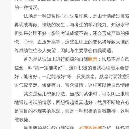
的一种情况。
怯场是一种短暂性心理失常现象，是由于情绪过度紧
再现或再做。怯场的发生，与考生的学习能力、知识水
但如果处理不好，影响考试成绩不说，还会形成严重的
慌、心悸、血压升高等，这些生理上的变化将导致大脑
终成绩往往令人失望，因此考生要学会自我调适。
首先是从认知上进行积极的自我
暗示
：怯场不是自
信念，即“我一定能考好”，这种积极的自我心理暗示会
好，能考好，一定能考好”等，反复默念。默念时要注意
语气应坚定、短促有力、富含激情，这样可以使自己情
其次是运用想象疗法。当感到紧张时，可以闭上眼睛
地通过考试的情形，回想得越逼真越好，然后不断地在
是盲目的不现实的乐观，而是一种积极的自我期待，这
维敏捷。
最重要的是进行自我调整。
心理咨询师
分析，怯场真