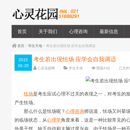
首页
关于我们
心理咨询
最新信息
首页
>
学生天地
> 考生若出现怯场 应学会自我调适
考生若出现怯场 应学会自我调适
2015
06-20
心灵花园网
学生天地
围观
43
次
已关闭
怯场
是考生应试心理不过关的表现之一，对考生的
产生怯场。
那么什么是怯场呢？
心理咨询
师说道，怯场又叫晕
的临场状态，从
心理学
角度来看，这是一种比较常见的
外界干扰、缺乏自信和大脑过度兴奋。由于怯场是一种