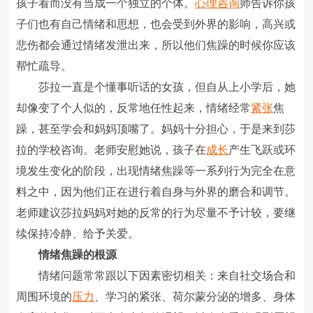
孩子看而没有当成一个独立的个体。
心理咨询
师告诉你孩
子们也有自己情绪和思想，也会受到外界的影响，高兴或
悲伤都会通过情绪发泄出来，所以他们焦躁的时候你应该
帮忙疏导。
莎拉一直是个懂事听话的女孩，但自从上小学后，她
却像变了个人似的，反常地任性起来，情绪经常
紧张
焦
躁，甚至学会和妈妈顶嘴了。妈妈十分担心，于是来到莎
拉的学校咨询。老师安慰她说，孩子在
成长
产生飞跃或环
境发生变化的阶段，出现情绪焦躁等一系列行为完全在意
料之中，因为他们正在进行着自身与外界的磨合和调节。
老师建议莎拉妈妈对她的反常的行为尽量不予计较，要继
续保持冷静、给予关爱。
情绪焦躁的根源
情绪问题常常跟以下因素密切相关：来自社交场合和
周围环境的
压力
、学习的紧张、荷尔蒙分泌的增多、身体