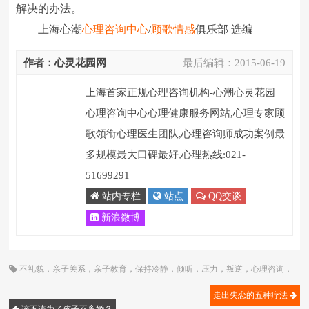
解决的办法。
上海心潮
心理咨询中心
/
顾歌
情感
俱乐部 选编
作者：心灵花园网
最后编辑：
2015-06-19
上海首家正规心理咨询机构-心潮心灵花园
心理咨询中心心理健康服务网站,心理专家顾
歌领衔心理医生团队,心理咨询师成功案例最
多规模最大口碑最好,心理热线:021-
51699291
站内专栏
站点
QQ交谈
新浪微博
不礼貌
，
亲子关系
，
亲子教育
，
保持冷静
，
倾听
，
压力
，
叛逆
，
心理咨询
，
心理咨询师
，
情感
，
情绪
，
成长
，
烦恼
，
焦虑
，
焦躁情绪
，
紧张
，
顾歌
走出失恋的五种疗法